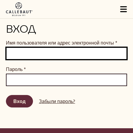
Skip to main content
Tog
mai
nav
ВХОД
Имя пользователя или адрес электронной почты
*
Пароль
*
Забыли пароль?