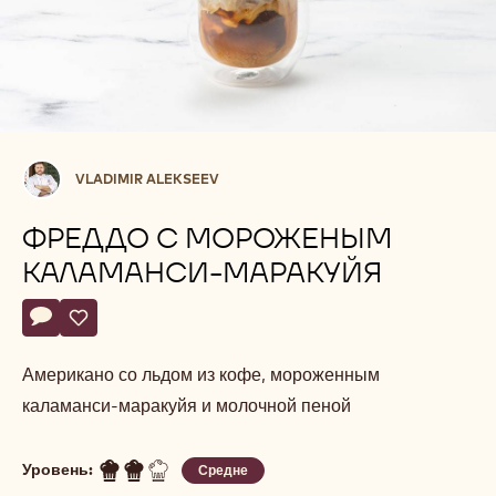
Vladimir
VLADIMIR ALEKSEEV
Alekseev
ФРЕДДО С МОРОЖЕНЫМ
КАЛАМАНСИ-МАРАКУЙЯ
Actions
Напишите комментарий
- Фреддо с мороженым каламанси-маракуйя
Сохранить
- Фреддо с мороженым каламанси-маракуйя
Американо со льдом из кофе, мороженным
каламанси-маракуйя и молочной пеной
Уровень:
Средне