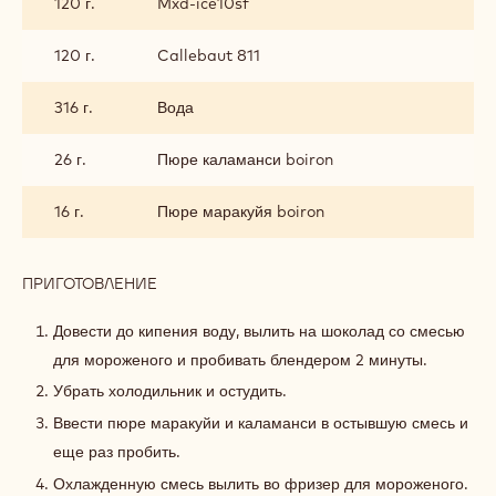
120 г.
Mxd-ice10sf
МАРАКУЙЯ
120 г.
Callebaut 811
316 г.
Вода
26 г.
Пюре каламанси boiron
16 г.
Пюре маракуйя boiron
ПРИГОТОВЛЕНИЕ
:
МОРОЖЕНОЕ
КАЛАМАНСИ-
Довести до кипения воду, вылить на шоколад со смесью
МАРАКУЙЯ
для мороженого и пробивать блендером 2 минуты.
Убрать холодильник и остудить.
Ввести пюре маракуйи и каламанси в остывшую смесь и
еще раз пробить.
Охлажденную смесь вылить во фризер для мороженого.