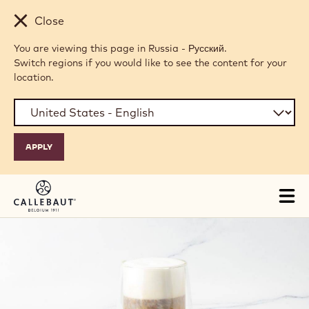
Skip to main content
Close
You are viewing this page in Russia - Русский.
Switch regions if you would like to see the content for your
location.
Tog
mai
nav