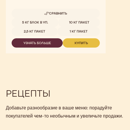
СРАВНИТЬ
-
811
Доступные размеры
5 КГ БЛОК В УП.
10 КГ ПАКЕТ
2,5 КГ ПАКЕТ
1 КГ ПАКЕТ
УЗНАТЬ БОЛЬШЕ
КУПИТЬ
-
-
811
811
РЕЦЕПТЫ
Добавьте разнообразие в ваше меню: порадуйте
покупателей чем-то необычным и увеличьте продажи.