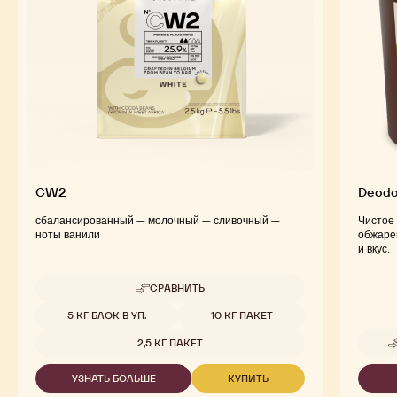
CW2
Deodo
сбалансированный — молочный — сливочный —
Чистое 
ноты ванили
обжаре
и вкус.
СРАВНИТЬ
-
CW2
Доступные размеры
5 КГ БЛОК В УП.
10 КГ ПАКЕТ
2,5 КГ ПАКЕТ
УЗНАТЬ БОЛЬШЕ
КУПИТЬ
-
-