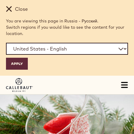
Skip to main content
Close
You are viewing this page in Russia - Русский.
Switch regions if you would like to see the content for your
location.
Tog
mai
nav