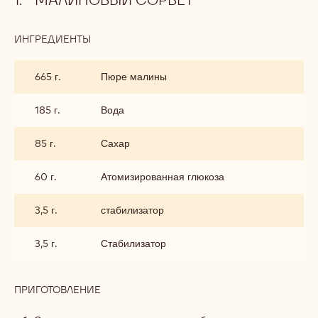
ИНГРЕДИЕНТЫ
:
МАЛИНОВЫЙ
СОРБЕТ
665 г.
Пюре малины
185 г.
Вода
85 г.
Сахар
60 г.
Атомизированная глюкоза
3,5 г.
стабилизатор
3,5 г.
Стабилизатор
ПРИГОТОВЛЕНИЕ
:
МАЛИНОВЫЙ
СОРБЕТ