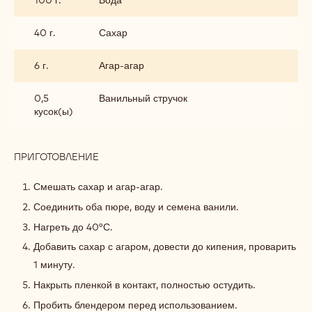
100 г.
Вода
40 г.
Сахар
6 г.
Агар-агар
0,5
Ванильный стручок
кусок(ы)
ПРИГОТОВЛЕНИЕ
:
ГЕЛЬ
ГРЕЙПФРУТ-
Смешать сахар и агар-агар.
МАЛИНА
Соединить оба пюре, воду и семена ванили.
Нагреть до 40°С.
Добавить сахар с агаром, довести до кипения, проварить
1 минуту.
Накрыть пленкой в контакт, полностью остудить.
Пробить блендером перед использованием.