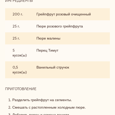
ИНГРЕДИЕНТЫ
:
СЕГМЕНТЫ
ГРЕЙПФРУТА
200 г.
Грейпфрут розовый очищенный
25 г.
Пюре розового грейпфрута
25 г.
Пюре малины
5
Перец Тимут
кусок(ы)
0,5
Ванильный стручок
кусок(ы)
ПРИГОТОВЛЕНИЕ
:
СЕГМЕНТЫ
ГРЕЙПФРУТА
Разделить грейпфрут на сегменты.
Смешать с растопленным холодным пюре.
Добавить перец и семена ванили.