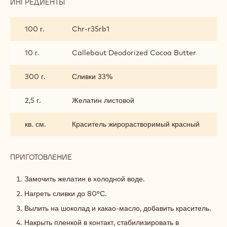
ИНГРЕДИЕНТЫ
:
ВЗБИТЫЙ
ГАНАШ
100 г.
Chr-r35rb1
RUBY
10 г.
Callebaut Deodorized Cocoa Butter
300 г.
Сливки 33%
2,5 г.
Желатин листовой
кв. см.
Краситель жирорастворимый красный
ПРИГОТОВЛЕНИЕ
:
ВЗБИТЫЙ
ГАНАШ
Замочить желатин в холодной воде.
RUBY
Нагреть сливки до 80°С.
Вылить на шоколад и какао-масло, добавить краситель.
Накрыть пленкой в контакт, стабилизировать в