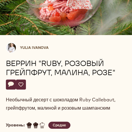
Yulia
YULIA IVANOVA
Ivanova
ВЕРРИН "RUBY, РОЗОВЫЙ
ГРЕЙПФРУТ, МАЛИНА, РОЗЕ"
Actions
Напишите комментарий
- Веррин "Ruby, розовый грейпфрут, малина, Розе"
Сохранить
- Веррин "Ruby, розовый грейпфрут, малина, Розе"
Необычный десерт с шоколадом Ruby Callebaut,
грейпфрутом, малиной и розовым шампанским
Уровень:
Средне