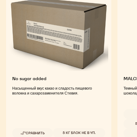
No sugar added
MALC
Насыщенный вкус какао и сладость пищевого
Темный
волокна и сахарозаменителя Стевия.
шоколад
Доступ
5
Доступные размеры
5 КГ БЛОК НЕ В УП.
СРАВНИТЬ
-