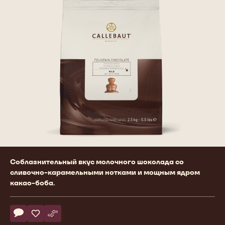
Product
Соблазнительный вкус молочного шоколада со
information
сливочно-карамельными нотками и мощным ядром
какао-боба.
Actions
Напишите комментарий
- Milk chocolate for fountains
Сохранить
- Milk chocolate for fountains
Сравнить
- Milk chocolate for fountains