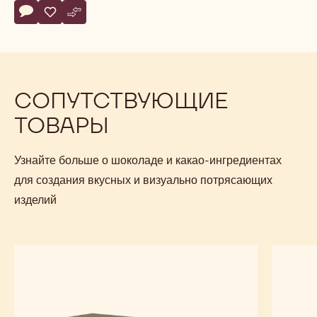
Actions
Напишите комментарий
- Milk chocolate for fountains
Сохранить
- Milk chocolate for fountains
Сравнить
- Milk chocolate for fountains
СОПУТСТВУЮЩИЕ
ТОВАРЫ
Узнайте больше о шоколаде и какао-ингредиентах
для создания вкусных и визуально потрясающих
изделий