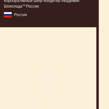
Корпоративный шеф-кондитер Академии
Шоколада™ России
Россия
Yasushi
Sasaki