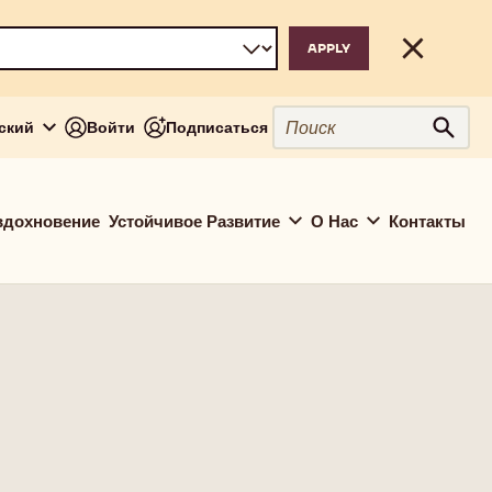
Close
Поиск
сский
Войти
Подписаться
Поис
вдохновение
Устойчивое Развитие
О Нас
Контакты