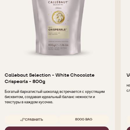
Callebaut Selection - White Chocolate
V
Crispearls - 800g
н
с
Богатый бархатистый шоколад встречается с хрустящим
бисквитом, создавая идеальный баланс нежности и
текстуры в каждом кусочке.
Доступные размеры
800G BAG
СРАВНИТЬ
-
CALLEBAUT