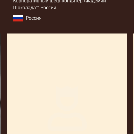
Корпоративный шеф-кондитер Академии
Шоколада™ России
Россия
Jean-
Pierre
Wybauw