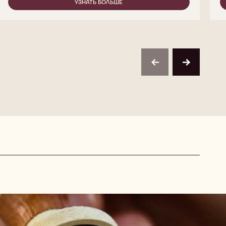
SELECTION
УЗНАТЬ БОЛЬШЕ
-
-
CALLEBAUT
WHITE
SELECTION
CHOCOLATE
-
CRISPEARLS
WHITE
-
CHOCOLATE
800G
CRISPEARLS
-
previous
next
800G