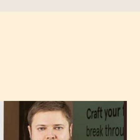
Vladimir
Alekseev