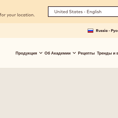
for your location.
Russia - Ру
Main
Продукция
Об Академии
Рецепты
Тренды и 
navigation
Callebaut