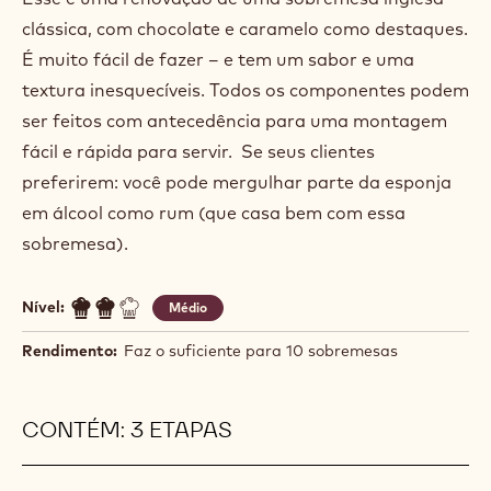
TRIFLE DE CARAMELO TRIPLO
Actions
Deixe um comentário
- Trifle de caramelo triplo
Salvar
- Trifle de caramelo triplo
Esse é uma renovação de uma sobremesa inglesa
clássica, com chocolate e caramelo como destaques.
É muito fácil de fazer – e tem um sabor e uma
textura inesquecíveis. Todos os componentes podem
ser feitos com antecedência para uma montagem
fácil e rápida para servir. Se seus clientes
preferirem: você pode mergulhar parte da esponja
em álcool como rum (que casa bem com essa