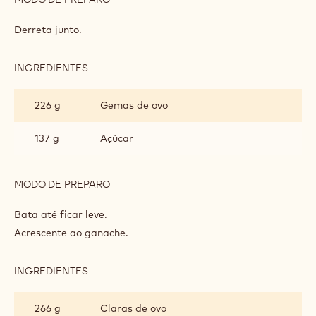
ESPONJA POWER 80
INGREDIENTES
:
ESPONJA
POWER
314 g
Callebaut Chocolate Amargo Power
80
80 Callebaut 80% - 2,5kg
121 g
Manteiga
MODO DE PREPARO
:
ESPONJA
POWER
Derreta junto.
80
INGREDIENTES
:
ESPONJA
POWER
226 g
Gemas de ovo
80