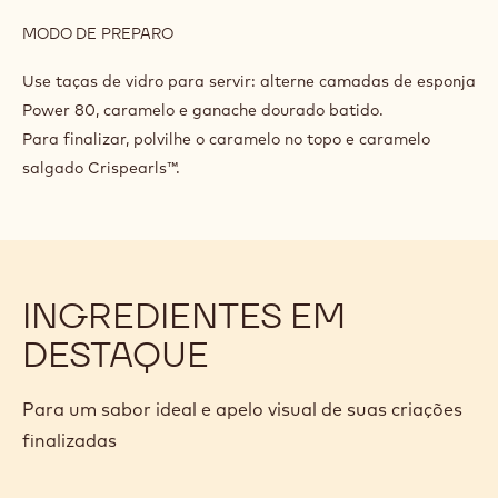
INGREDIENTES
:
ACABAMENTO
E
Callebaut Recheio Caramel Callebaut
APRESENTAÇÃO
- Balde - 5kg
Flor de sal
Cef-cc-caram
MODO DE PREPARO
:
ACABAMENTO
E
Use taças de vidro para servir: alterne camadas de esponja
APRESENTAÇÃO
Power 80, caramelo e ganache dourado batido.
Para finalizar, polvilhe o caramelo no topo e caramelo
salgado Crispearls™.