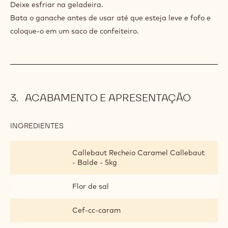
INGREDIENTES
:
GANACHE
DE
123 g
Creme 35% gordura
CREME
DOURADO
MODO DE PREPARO
:
GANACHE
DE
Adicione e misture novamente.
CREME
DOURADO
Deixe esfriar na geladeira.
Bata o ganache antes de usar até que esteja leve e fofo e
coloque-o em um saco de confeiteiro.
ACABAMENTO E APRESENTAÇÃO