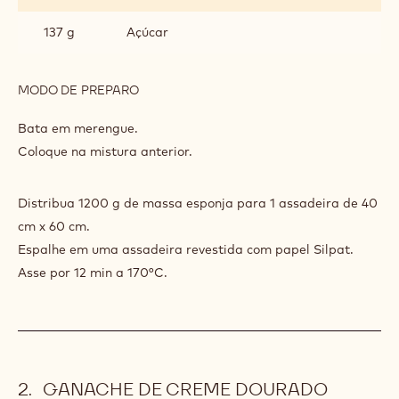
137 g
Açúcar
MODO DE PREPARO
:
ESPONJA
POWER
Bata até ficar leve.
80
Acrescente ao ganache.
INGREDIENTES
:
ESPONJA
POWER
266 g
Claras de ovo
80
137 g
Açúcar
MODO DE PREPARO
:
ESPONJA
POWER
Bata em merengue.
80
Coloque na mistura anterior.