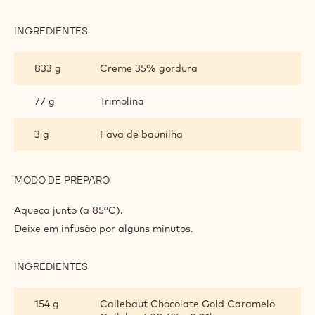
Distribua 1200 g de massa esponja para 1 assadeira de 40
cm x 60 cm.
Espalhe em uma assadeira revestida com papel Silpat.
Asse por 12 min a 170°C.
GANACHE DE CREME DOURADO
INGREDIENTES
:
GANACHE
DE
833 g
Creme 35% gordura
CREME
DOURADO
77 g
Trimolina
3 g
Fava de baunilha