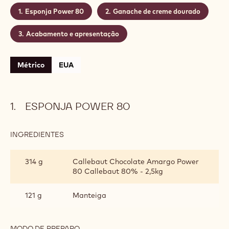
sobremesa).
Nível:
Médio
Rendimento:
Faz o suficiente para 10 sobremesas
CONTÉM: 3 ETAPAS
Esponja Power 80
Ganache de creme dourado
Acabamento e apresentação
Métrico
EUA