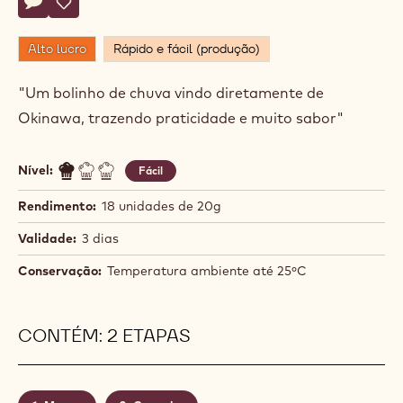
Cesar
CESAR YUKIO
Yukio
SATA ANDAGI
Actions
Deixe um comentário
- Sata Andagi
Salvar
- Sata Andagi
Alto lucro
Rápido e fácil (produção)
"Um bolinho de chuva vindo diretamente de
Okinawa, trazendo praticidade e muito sabor"
Nível:
Fácil