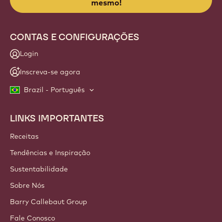
info
NEWSLETTER
Junte-se à nossa comunidade de artesãos e chefs para
receber notícias, inovações e aprendizado do setor. Sem
spam: altere suas preferências de e-mail a qualquer
momento.
Participe de nossa comunidade hoje
mesmo!
CONTAS E CONFIGURAÇÕES
Login
Inscreva-se agora
Brazil - Português