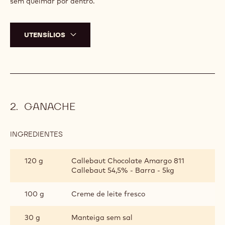
MODO DE PREPARO
:
MASSA
Em um recipiente peneire a farinha, os açúcares, o
fermento e o sal.
Adicione os ovos batidos e o óleo.
Vá colocando o leite aos poucos. A massa precisa ficar bem
pegajosa.
Em uma panela própria para fritura, aqueça 1 litro óleo.
Unte as mãos com óleo e faça bolinhas de massa e frite-as
em fogo baixo para que dourem
sem queimar por dentro.
UTENSÍLIOS