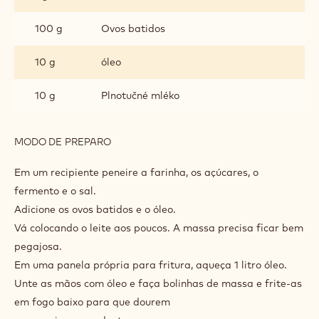
INGREDIENTES
:
MASSA
200 g
Farinha multiuso
40 g
Açúcar mascavado
40 g
Açúcar fino
5 g
Fermento químico em pó
1 g
Sal fino
100 g
Ovos batidos
10 g
óleo
10 g
Plnotučné mléko