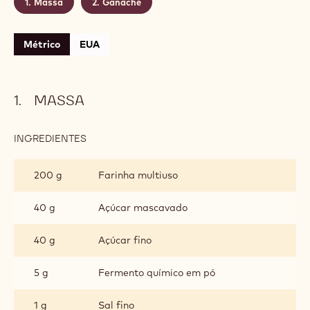
Rendimento:
18 unidades de 20g
Validade:
3 dias
Conservação:
Temperatura ambiente até 25ºC
CONTÉM: 2 ETAPAS
Massa
Ganache
Métrico
EUA
MASSA