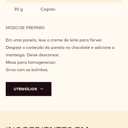
GANACHE
INGREDIENTES
:
GANACHE
120 g
Callebaut Chocolate Amargo 811
Callebaut 54,5% - Barra - 5kg
100 g
Creme de leite fresco
30 g
Manteiga sem sal
30 g
Cognac
MODO DE PREPARO
:
GANACHE
Em uma panela, leve o creme de leite para ferver.
Despeje o conteúdo da panela no chocolate e adicione a
manteiga. Deixe descansar.