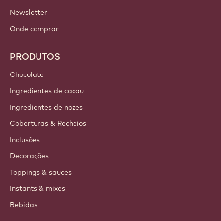
LINKS IMPORTANTES
Footer
Callebaut
Receitas
Tendências e Inspiração
Sustentabilidade
Sobre Nós
Barry Callebaut Group
Fale Conosco
Newsletter
Onde comprar
PRODUTOS
Chocolate
Ingredientes de cacau