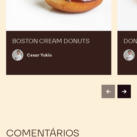
Boston
Donuts
Cream
de
Donuts
Cupuaç
BOSTON CREAM DONUTS
DON
Cesar
Cesa
Cesar Yukio