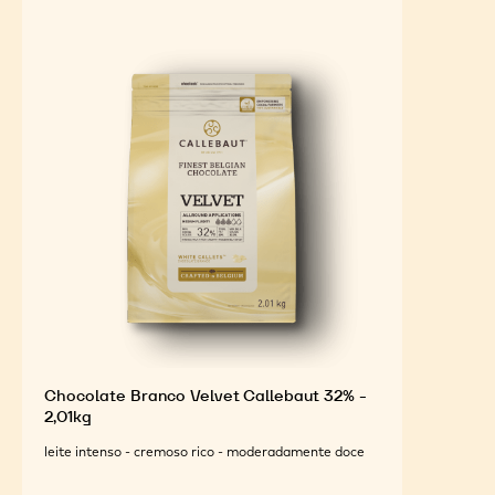
INGREDIENTES EM
DESTAQUE
Para um sabor ideal e apelo visual de suas criações
finalizadas