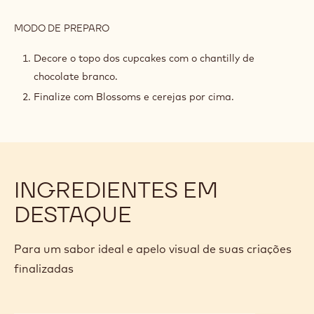
MONTAGEM E FINALIZAÇÃO
INGREDIENTES
:
MONTAGEM
E
3.5 oz
Cereja amarena
FINALIZAÇÃO
3.5 oz
Chm-bs-22276br
MODO DE PREPARO
:
MONTAGEM
E
Decore o topo dos cupcakes com o chantilly de
FINALIZAÇÃO
chocolate branco.
Finalize com Blossoms e cerejas por cima.