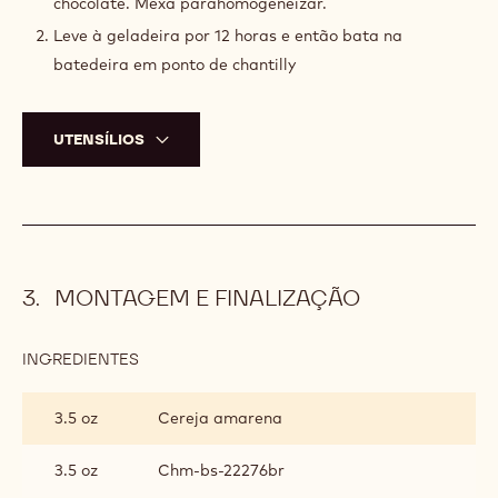
INGREDIENTES
:
CHANTILLY
DE
1.1 lb
Creme de leite fresco
CHOCOLATE
BRANCO
10.6 oz
Callebaut Chocolate Branco Velvet
Callebaut 32% - 2,01kg
MODO DE PREPARO
:
CHANTILLY
DE
Leve o creme de leite para ferver e então verta sobre o
CHOCOLATE
chocolate. Mexa parahomogeneizar.
BRANCO
Leve à geladeira por 12 horas e então bata na
batedeira em ponto de chantilly
UTENSÍLIOS