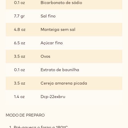
INGREDIENTES
:
MASSA
4.2 oz
Plnotučné mléko
2.8 oz
Logurte natural
4.2 oz
Farinha multiuso
0.1 oz
Fermento químico em pó
0.1 oz
Bicarbonato de sódio
7.7 gr
Sal fino
4.8 oz
Manteiga sem sal
6.5 oz
Açúcar fino