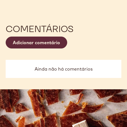
CUPCAKE DE CHOCOLATE E
AVELÃ
Mika
Mika Sakihama
Sakihama
COMENTÁRIOS
Adicionar comentário