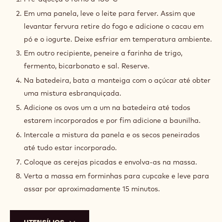
3.5 oz
Ovos
0.1 oz
Extrato de baunilha
3.5 oz
Cereja amarena picada
1.4 oz
Dcp-22exbru
MODO DE PREPARO
:
MASSA
Pré-aqueça o forno a 180ºC
Em uma panela, leve o leite para ferver. Assim que
levantar fervura retire do fogo e adicione o cacau em
pó e o iogurte. Deixe esfriar em temperatura ambiente.
Em outro recipiente, peneire a farinha de trigo,
fermento, bicarbonato e sal. Reserve.
Na batedeira, bata a manteiga com o açúcar até obter
uma mistura esbranquiçada.