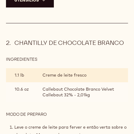
Adicione os ovos um a um na batedeira até todos
estarem incorporados e por fim adicione a baunilha.
Intercale a mistura da panela e os secos peneirados
até tudo estar incorporado.
Coloque as cerejas picadas e envolva-as na massa.
Verta a massa em forminhas para cupcake e leve para
assar por aproximadamente 15 minutos.
UTENSÍLIOS
CHANTILLY DE CHOCOLATE BRANCO