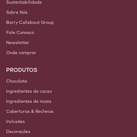
Login
Inscreva-se agora
Brazil - Português
LINKS IMPORTANTES
Footer
Callebaut
Receitas
Tendências e Inspiração
Sustentabilidade
Sobre Nós
Barry Callebaut Group
Fale Conosco
Newsletter
Onde comprar