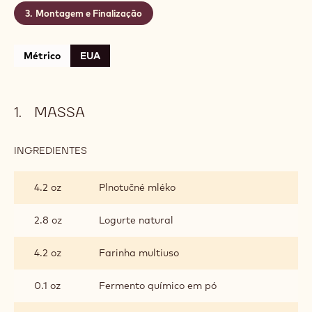
Rendimento:
12 unidades de 100g
Validade:
3 dias
Conservação:
Refrigerado até 8ºC
CONTÉM: 3 ETAPAS
Massa
Chantilly de Chocolate Branco
Montagem e Finalização
Métrico
EUA
MASSA