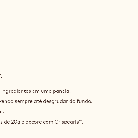
O
:
BRIGADEIRO
W2
 ingredientes em uma panela.
xendo sempre até desgrudar do fundo.
r.
s de 20g e decore com Crispearls™.