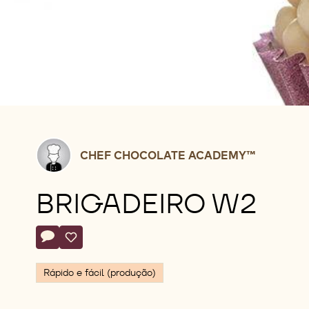
Chef
CHEF CHOCOLATE ACADEMY™
Chocolate
Academy™
BRIGADEIRO W2
Actions
Deixe um comentário
- Brigadeiro W2
Salvar
- Brigadeiro W2
Rápido e fácil (produção)