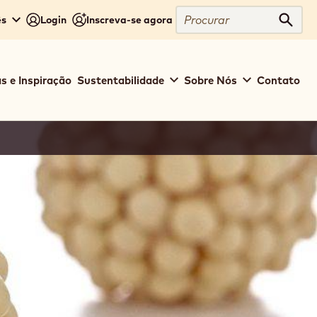
Procurar
ês
Login
Inscreva-se agora
Procu
s e Inspiração
Sustentabilidade
Sobre Nós
Contato