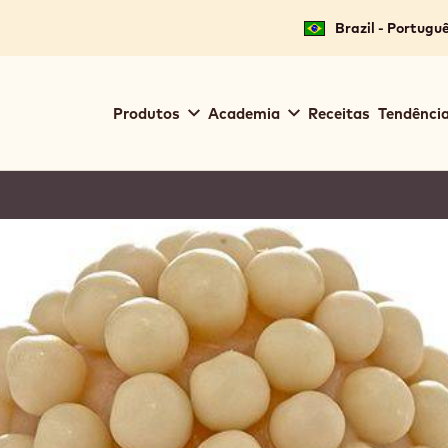
Brazil - Portugu
Main
Produtos
Academia
Receitas
Tendência
navigation
Callebaut