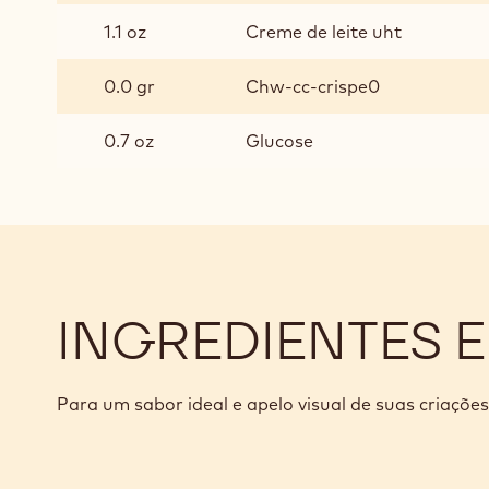
1.1 oz
Creme de leite uht
0.0 gr
Chw-cc-crispe0
0.7 oz
Glucose
INGREDIENTES 
Para um sabor ideal e apelo visual de suas criações