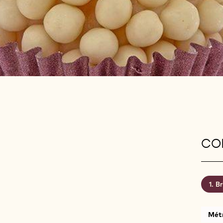
CON
Br
Mét