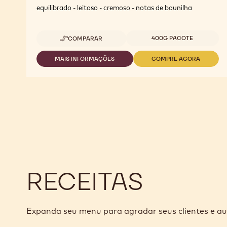
equilibrado - leitoso - cremoso - notas de baunilha
Tamanhos disponíveis
400G PACOTE
COMPARAR
-
CHOCOLATE
BRANCO
MAIS INFORMAÇÕES
COMPRE AGORA
-
-
W2
CHOCOLATE
CHOCOLATE
CALLEBAUT
BRANCO
BRANCO
28%
W2
W2
-
CALLEBAUT
CALLEBAUT
0,4KG
28%
28%
-
-
0,4KG
0,4KG
RECEITAS
Expanda seu menu para agradar seus clientes e a