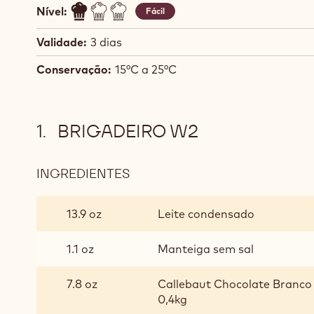
Nível:
Fácil
Validade:
3 dias
Conservação:
15°C a 25°C
BRIGADEIRO W2
INGREDIENTES
:
BRIGADEIRO
W2
13.9 oz
Leite condensado
1.1 oz
Manteiga sem sal
7.8 oz
Callebaut Chocolate Branco
0,4kg