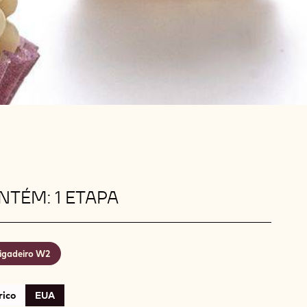
TÉM: 1 ETAPA
igadeiro W2
rico
EUA