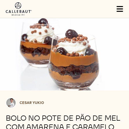
Skip to main content
Tog
mai
nav
Cesar
CESAR YUKIO
Yukio
BOLO NO POTE DE PÃO DE MEL
COM AMARENA E CARAMELO