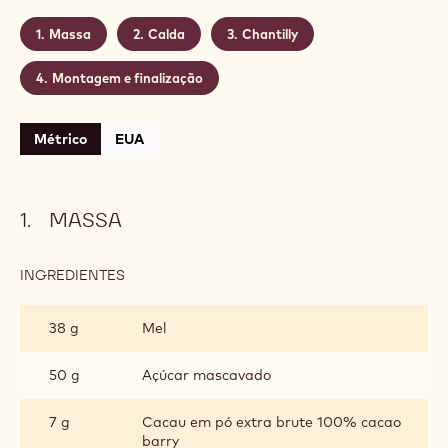
Massa
Calda
Chantilly
Montagem e finalização
Métrico
EUA
MASSA
INGREDIENTES
:
MASSA
38 g
Mel
50 g
Açúcar mascavado
7 g
Cacau em pó extra brute 100% cacao
barry