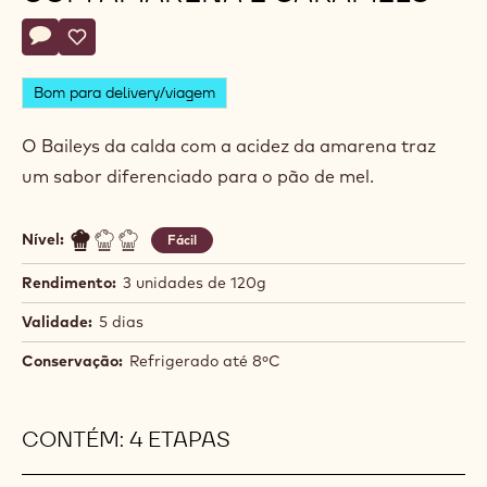
Actions
Deixe um comentário
- Bolo no Pote de Pão de Mel com Amarena e Caramelo
Salvar
- Bolo no Pote de Pão de Mel com Amarena e Caramel
Bom para delivery/viagem
O Baileys da calda com a acidez da amarena traz
um sabor diferenciado para o pão de mel.
Nível:
Fácil
Rendimento:
3 unidades de 120g
Validade:
5 dias
Conservação:
Refrigerado até 8ºC
CONTÉM: 4 ETAPAS