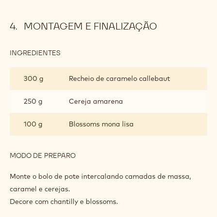
MONTAGEM E FINALIZAÇÃO
INGREDIENTES
:
MONTAGEM
E
300 g
Recheio de caramelo callebaut
FINALIZAÇÃO
250 g
Cereja amarena
100 g
Blossoms mona lisa
MODO DE PREPARO
:
MONTAGEM
E
Monte o bolo de pote intercalando camadas de massa,
FINALIZAÇÃO
caramel e cerejas.
Decore com chantilly e blossoms.