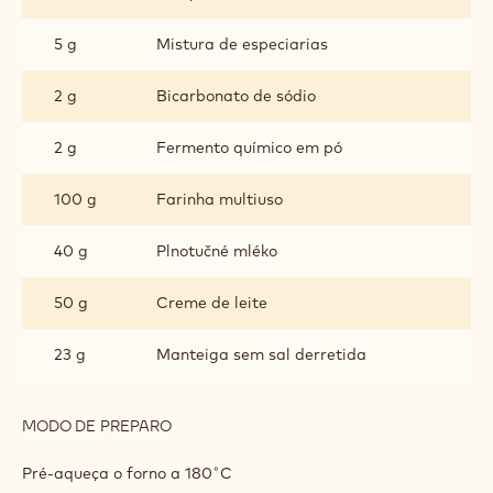
5 g
Mistura de especiarias
2 g
Bicarbonato de sódio
2 g
Fermento químico em pó
100 g
Farinha multiuso
40 g
Plnotučné mléko
50 g
Creme de leite
23 g
Manteiga sem sal derretida
MODO DE PREPARO
:
MASSA
Pré-aqueça o forno a 180˚C