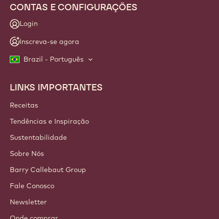
CONTAS E CONFIGURAÇÕES
Login
Inscreva-se agora
Brazil - Português
LINKS IMPORTANTES
Footer
Callebaut
Receitas
Tendências e Inspiração
Sustentabilidade
Sobre Nós
Barry Callebaut Group
Fale Conosco
Newsletter
Onde comprar