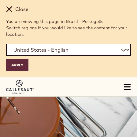
Skip to main content
Close
You are viewing this page in Brazil - Português.
Switch regions if you would like to see the content for your
location.
Tog
mai
nav