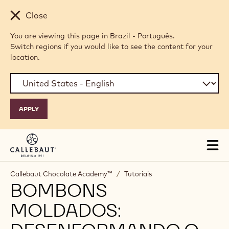
Skip to main content
Close
You are viewing this page in Brazil - Português.
Switch regions if you would like to see the content for your
location.
Tog
mai
nav
Callebaut Chocolate Academy™
/
Tutoriais
BOMBONS
MOLDADOS: