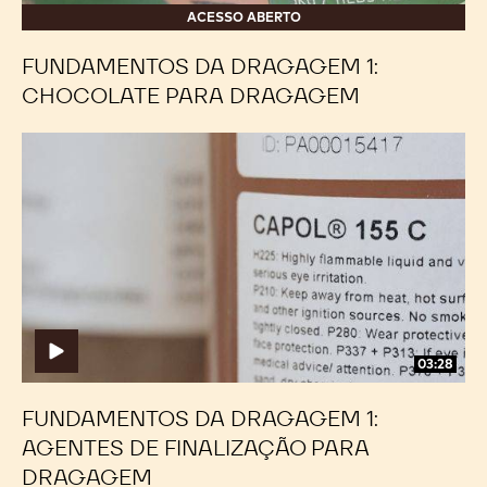
ACESSO ABERTO
FUNDAMENTOS DA DRAGAGEM 1:
CHOCOLATE PARA DRAGAGEM
Fundamentos
Fundamentos
da
da
Dragagem
Dragagem
1:
1:
Agentes
Agentes
de
de
Finalização
Finalização
para
para
Dragagem
Dragagem
03:28
FUNDAMENTOS DA DRAGAGEM 1:
AGENTES DE FINALIZAÇÃO PARA
DRAGAGEM