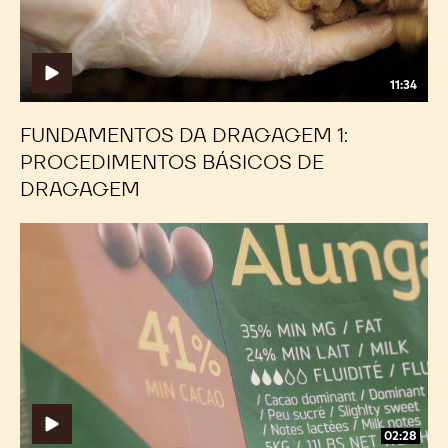
Básicos
Básicos
de
de
Dragagem
Dragagem
11:34
FUNDAMENTOS DA DRAGAGEM 1:
PROCEDIMENTOS BÁSICOS DE
DRAGAGEM
Fundamentos
Fundamentos
da
da
Dragagem
Dragagem
1:
1:
Chocolate
Chocolate
para
para
Dragagem
Dragagem
02:28