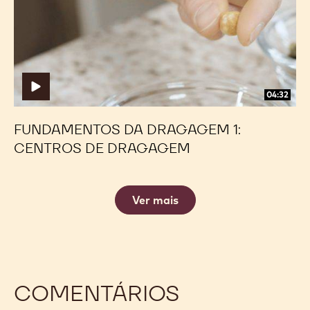
1:
1:
Centros
Centros
de
de
Dragagem
Dragagem
04:32
FUNDAMENTOS DA DRAGAGEM 1:
CENTROS DE DRAGAGEM
Ver mais
COMENTÁRIOS