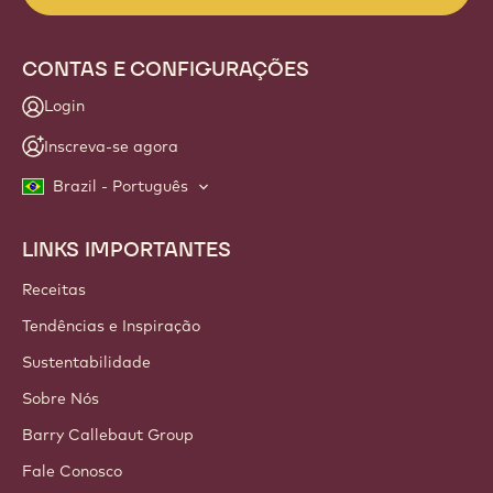
CONTAS E CONFIGURAÇÕES
Login
Inscreva-se agora
Brazil - Português
LINKS IMPORTANTES
Footer
Callebaut
Receitas
Tendências e Inspiração
Sustentabilidade
Sobre Nós
Barry Callebaut Group
Fale Conosco