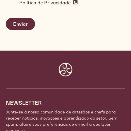
Política de Privacidade
(opens
a
in
new
a
window)
new
window)
Website
info
NEWSLETTER
Junte-se à nossa comunidade de artesãos e chefs para
receber notícias, inovações e aprendizado do setor. Sem
spam: altere suas preferências de e-mail a qualquer
momento.