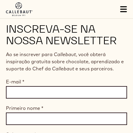
Skip to main content
Tog
mai
nav
INSCREVA-SE NA
NOSSA NEWSLETTER
Ao se inscrever para
Callebaut
, você obterá
inspiração gratuita sobre chocolate, aprendizado e
suporte do Chef da
Callebaut
e seus parceiros.
E-mail
*
Primeiro nome
*