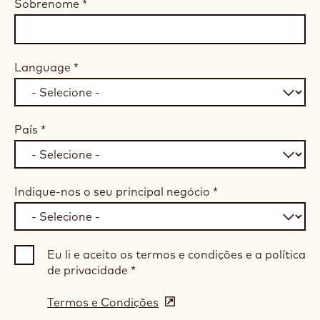
Sobrenome
*
Language
*
País
*
Indique-nos o seu principal negócio
*
Eu li e aceito os termos e condições e a política
de privacidade
*
Termos e Condições
(opens
in