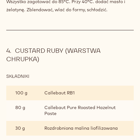
20 g
Sok limonkowy
100 g
Jajka (opcjonalnie)
3 g
żelatyna
150 g
Dairy butter
PRZYGOTOWANIE
:
CURD
Z
Wszystko zagotować do 85°C. Przy 40°C. dodać masło i
JAGODY
żelatynę. Zblendować, wlać do formy, schłodzić.
ACAI
CUSTARD RUBY (WARSTWA
CHRUPKA)