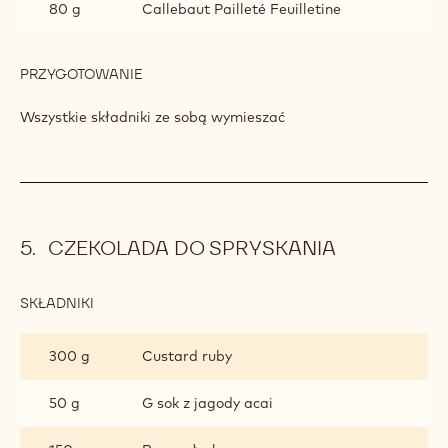
SKŁADNIKI
:
CUSTARD
RUBY
100 g
Callebaut RB1
(WARSTWA
CHRUPKA)
80 g
Callebaut Pure Roasted Hazelnut
Paste
30 g
Rozdrobniona malina liofilizowana
80 g
Callebaut Pailleté Feuilletine
PRZYGOTOWANIE
:
CUSTARD
RUBY
Wszystkie składniki ze sobą wymieszać
(WARSTWA
CHRUPKA)