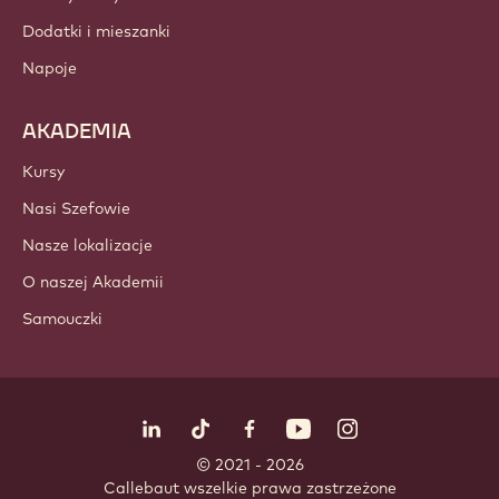
PRODUKTY
Czekolada
Składniki kakao
Składniki orzechowe
Polewy i nadzienia
Dodatki / wkladki
Dekoracje
Polewy i sosy
Dodatki i mieszanki
Napoje
AKADEMIA
Kursy
Nasi Szefowie