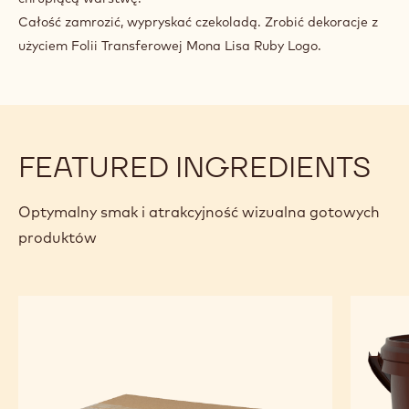
DO
Custard wymieszać pod maszyną, dodać sok z acai,
SPRYSKANIA
wystudzoną bezę włoską i ubitą śmietanę.
ZŁOŻENIE I PREZENTACJA
Semi Freddo wcisnąć do formy, włożyć curd z jagody acai i
chrupiącą warstwę.
Całość zamrozić, wypryskać czekoladą. Zrobić dekoracje z
użyciem Folii Transferowej Mona Lisa Ruby Logo.
FEATURED INGREDIENTS