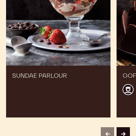
Rozszerz swoje menu, aby zadowolić klientów i
zwiększyć sprzedaż
Sundae
Gofry
Parlour