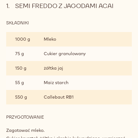
Curd z jagody acai
Custard Ruby (Warstwa chrupka)
Czekolada do spryskania
Złożenie i prezentacja
Metryczny
USA
SEMI FREDDO Z JAGODAMI ACAI
SKŁADNIKI
:
SEMI
FREDDO
1000 g
Mleko
Z
JAGODAMI
ACAI
75 g
Cukier granulowany