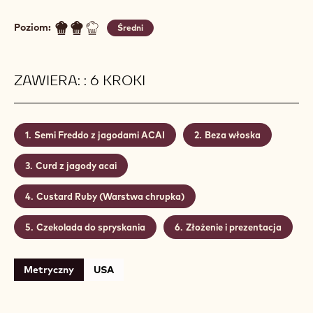
SEMI FREDDO Z JAGODAMI
ACAI
Actions
Napisz komentarz
- Semi Freddo z jagodami ACAI
Zapisz
- Semi Freddo z jagodami ACAI
Poziom:
Średni
ZAWIERA: : 6 KROKI
Semi Freddo z jagodami ACAI
Beza włoska