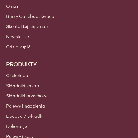
Zaloguj
Utwórz konto teraz
Poland - Polski
WAŻNE LINKI
Footer
Callebaut
Przepisy
Trendy i Inspiracje
Zrównoważony rozwój
O nas
Barry Callebaut Group
Skontaktuj się z nami
Newsletter
Gdzie kupić