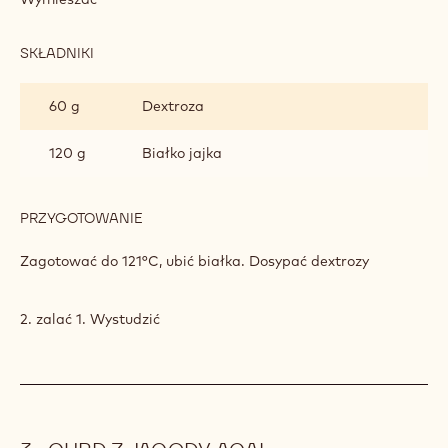
SKŁADNIKI
:
BEZA
WŁOSKA
225 g
Cukier
70 g
Woda
PRZYGOTOWANIE
:
BEZA
WŁOSKA
Wymieszać
SKŁADNIKI
:
BEZA
WŁOSKA
60 g
Dextroza
120 g
Białko jajka