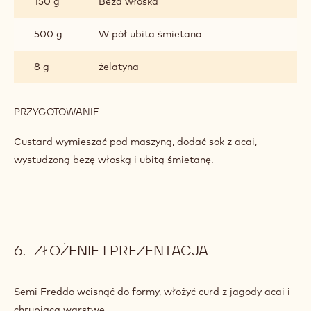
CZEKOLADA DO SPRYSKANIA
SKŁADNIKI
:
CZEKOLADA
DO
300 g
Custard ruby
SPRYSKANIA
50 g
G sok z jagody acai
150 g
Beza włoska
500 g
W pół ubita śmietana
8 g
żelatyna
PRZYGOTOWANIE
:
CZEKOLADA