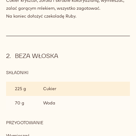
150 g
żółtka jaj
55 g
Maiz starch
550 g
Callebaut RB1
PRZYGOTOWANIE
:
SEMI
FREDDO
Zagotować mleko.
Z
Cukier kryształ, żółtka i skrobie kukurydzianą, wymieszać,
JAGODAMI
zalać gorącym mlekiem, wszystko zagotować.
ACAI
Na koniec dołożyć czekoladę Ruby.
BEZA WŁOSKA