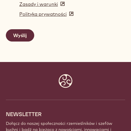
Zasady i warunki
(opens
in
Polityka prywatności
(opens
a
in
new
a
window)
new
window)
Website
info
NEWSLETTER
Dołącz do naszej społeczności rzemieślników i szefów
kuchni i bądź na bieżąco z nowościami, innowacjami i