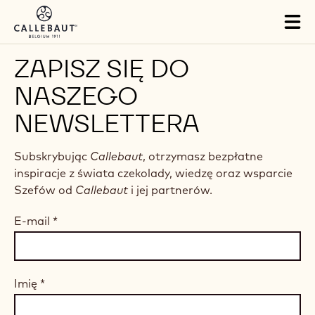
Skip to main content
Tog
mai
nav
ZAPISZ SIĘ DO
NASZEGO
NEWSLETTERA
Subskrybując
Callebaut
, otrzymasz bezpłatne
inspiracje z świata czekolady, wiedzę oraz wsparcie
Szefów od
Callebaut
i jej partnerów.
E-mail
*
Imię
*