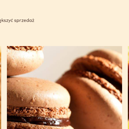
ększyć sprzedaż
Makaroniki
z ciemnej
czekolady