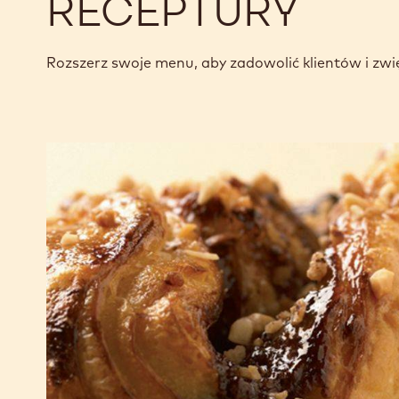
RECEPTURY
Rozszerz swoje menu, aby zadowolić klientów i zwi
Ciasteczka
motylki
z czekoladą
i orzechami
laskowymi