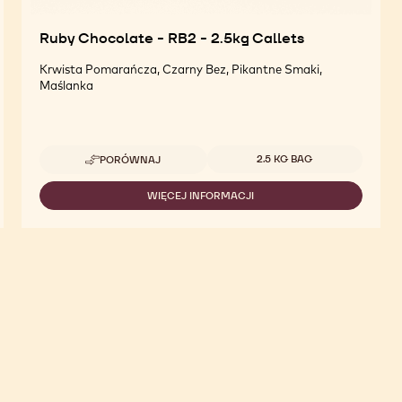
Ruby Chocolate - RB2 - 2.5kg Callets
Krwista Pomarańcza, Czarny Bez, Pikantne Smaki,
Maślanka
Dostępne opakowania
2.5 KG BAG
PORÓWNAJ
-
RUBY
CHOCOLATE
WIĘCEJ INFORMACJI
-
-
RUBY
RB2
CHOCOLATE
-
-
2.5KG
RB2
CALLETS
-
2.5KG
CALLETS