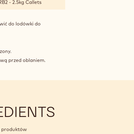
B2 - 2.5kg Callets
ić do lodówki do
zony.
wą przed oblaniem.
EDIENTS
h produktów