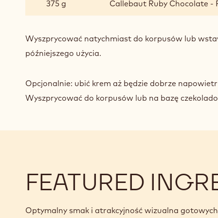
375 g
Callebaut Ruby Chocolate - R
Wyszprycować natychmiast do korpusów lub wstaw
późniejszego użycia.
Opcjonalnie: ubić krem aż będzie dobrze napowietr
Wyszprycować do korpusów lub na bazę czekolado
FEATURED INGR
Optymalny smak i atrakcyjność wizualna gotowyc