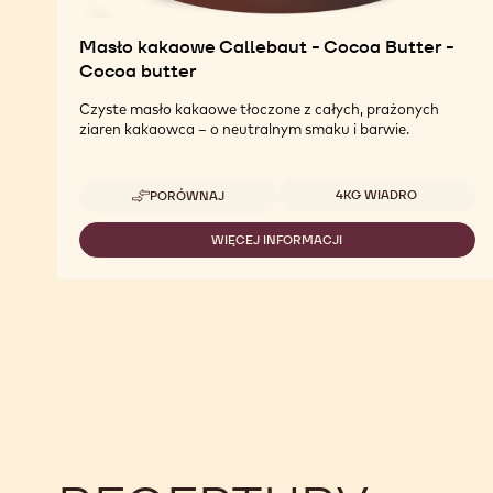
Masło kakaowe Callebaut - Cocoa Butter -
Cocoa butter
Czyste masło kakaowe tłoczone z całych, prażonych
ziaren kakaowca – o neutralnym smaku i barwie.
Dostępne opakowania
4KG WIADRO
PORÓWNAJ
-
MASŁO
KAKAOWE
WIĘCEJ INFORMACJI
-
CALLEBAUT
MASŁO
-
KAKAOWE
COCOA
CALLEBAUT
BUTTER
-
-
COCOA
COCOA
BUTTER
BUTTER
-
COCOA
BUTTER