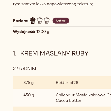
tym samym lekko napowietrzoną teksturę.
Poziom:
Łatwy
Wydajność:
1200 g
KREM MAŚLANY RUBY
SKŁADNIKI
:
KREM
MAŚLANY
375 g
Butter pf28
RUBY
450 g
Callebaut Masło kakaowe Cal
Cocoa butter