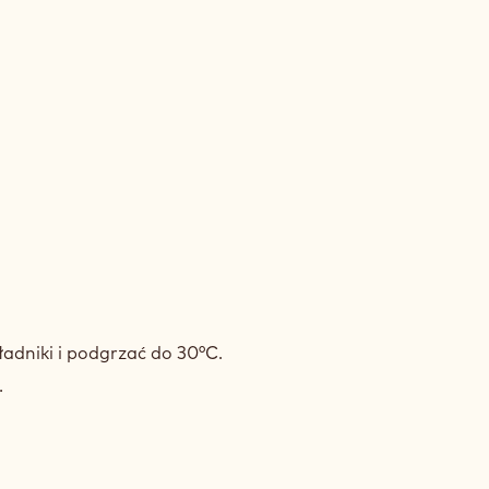
KREM
MAŚLANY
ładniki i podgrzać do 30°C.
RUBY
.