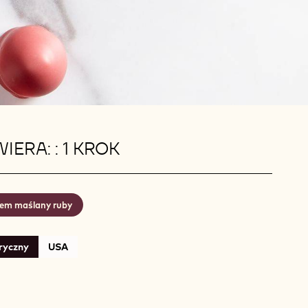
IERA: : 1 KROK
em maślany ruby
ryczny
USA