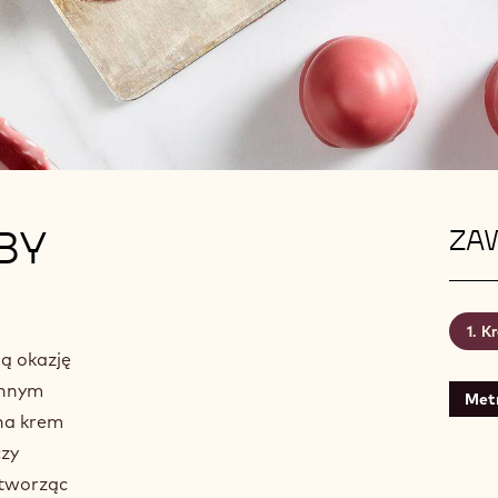
BY
ZAW
Kr
ją okazję
innym
Met
 na krem
czy
 tworząc