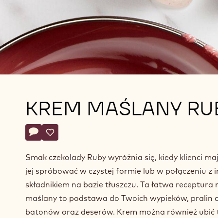
KREM MAŚLANY RU
Actions
Napisz komentarz
- Krem maślany ruby
Zapisz
- Krem maślany ruby
Smak czekolady Ruby wyróżnia się, kiedy klienci ma
jej spróbować w czystej formie lub w połączeniu z 
składnikiem na bazie tłuszczu. Ta łatwa receptura
maślany to podstawa do Twoich wypieków, pralin 
batonów oraz deserów. Krem można również ubić