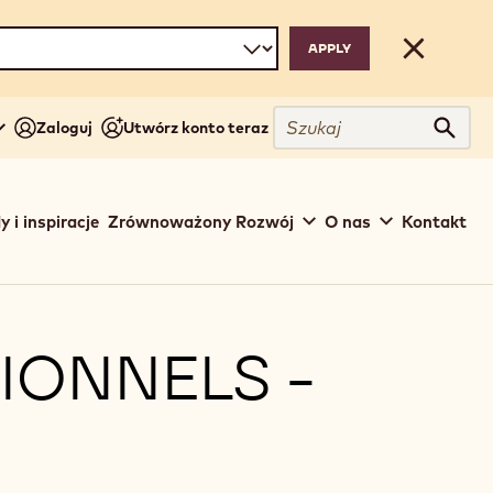
Close
Szukaj
Zaloguj
Utwórz konto teraz
Szuka
y i inspiracje
Zrównoważony Rozwój
O nas
Kontakt
IONNELS -