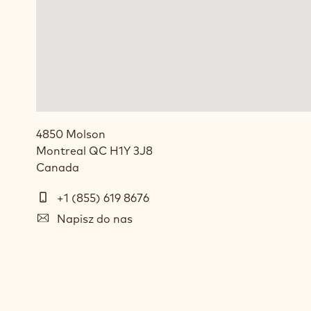
4850 Molson
Montreal
QC
H1Y 3J8
Canada
Telefon
+1 (855) 619 8676
E-
Napisz do nas
mail
Social
media