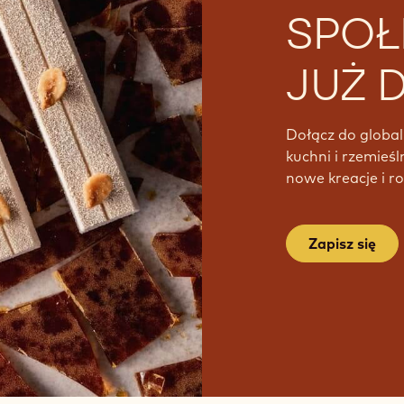
SPOŁ
JUŻ D
Dołącz do global
kuchni i rzemieśl
nowe kreacje i ro
Zapisz się