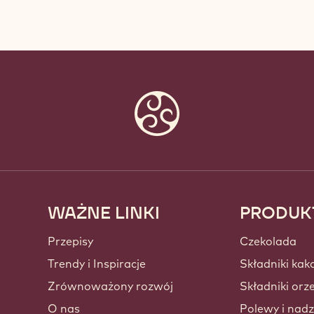
WAŻNE LINKI
PRODUK
Footer
Callebaut
Przepisy
Czekolada
Trendy i Inspiracje
Składniki kak
Zrównoważony rozwój
Składniki or
O nas
Polewy i nadz