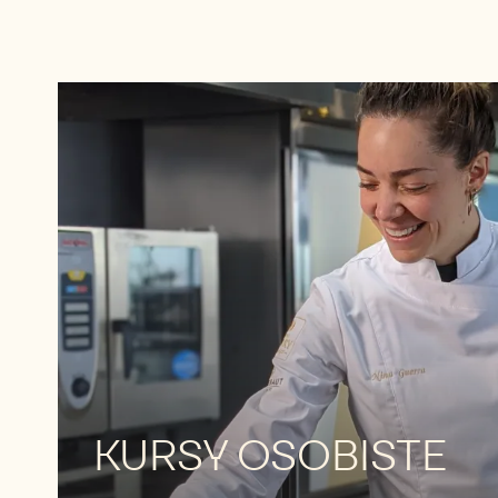
Odkryj
więcej
Odkryj
więcej
KURSY OSOBISTE