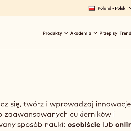
Poland - Polski
Main
Produkty
Akademia
Przepisy
Trend
navigation
Callebaut
ucz się, twórz i wprowadzaj innowacje
o zaawansowanych cukierników i
wany sposób nauki:
osobiście
lub
onli