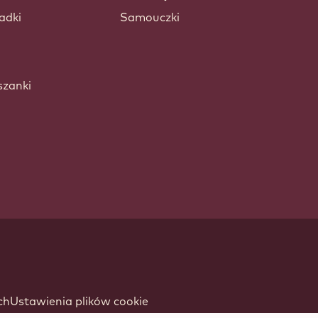
adki
Samouczki
szanki
ch
Ustawienia plików cookie