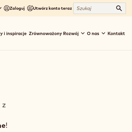
Szukaj
Zaloguj
Utwórz konto teraz
Szuka
y i inspiracje
Zrównoważony Rozwój
O nas
Kontakt
 z
ne
!