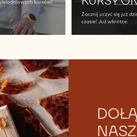
KURSY ON
wielodniowych kursów!
Zacznij uczyć się już dz
czasie! Już wkrótce.
DOŁĄ
NASZ