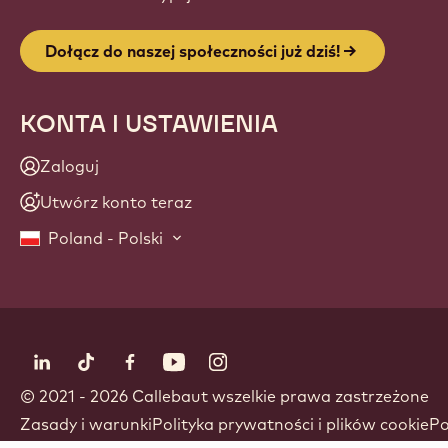
Dołącz do naszej społeczności już dziś!
KONTA I USTAWIENIA
Zaloguj
Utwórz konto teraz
Poland - Polski
Obserwuj nas
LinkedIn
TikTok
Opens in a new window.
Facebook
Opens in a new window.
YouTube
Opens in a new window.
Instagram
Opens in a new window.
Opens in a new wi
© 2021 - 2026
Callebaut
.
wszelkie prawa zastrzeżone
Footer
Zasady i warunki
Polityka prywatności i plików cookie
Po