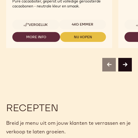
Pure cacaoboter, geperst uit volledige geroosterde
cacaobonen - neutrale kleur en smaak.
Beschikbare maten
4KG EMMER
VERGELIJK
-
COCOA
BUTTER
MORE INFO
NU KOPEN
-
-
COCOA
COCOA
BUTTER
BUTTER
previous
next
RECEPTEN
Breid je menu uit om jouw klanten te verrassen en je
verkoop te laten groeien.