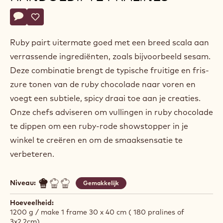
Actions
Schrijf een commentaar op
- Ruby pralinevulling voor handgedipte pralines
Opslaan
- Ruby pralinevulling voor handgedipte pralines
Ruby pairt uitermate goed met een breed scala aan
verrassende ingrediënten, zoals bijvoorbeeld sesam.
Deze combinatie brengt de typische fruitige en fris-
zure tonen van de ruby chocolade naar voren en
voegt een subtiele, spicy draai toe aan je creaties.
Onze chefs adviseren om vullingen in ruby chocolade
te dippen om een ruby-rode showstopper in je
winkel te creëren en om de smaaksensatie te
verbeteren.
Niveau:
Gemakkelijk
Hoeveelheid:
1200 g / make 1 frame 30 x 40 cm ( 180 pralines of
3x2,2cm)