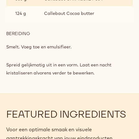
HANDGEDIPTE
PRALINES
124 g
Callebaut Cocoa butter
BEREIDING
:
RUBY
PRALINEVULLING
Smelt. Voeg toe en emulsifieer.
VOOR
HANDGEDIPTE
PRALINES
Spreid gelijkmatig uit in een vorm. Laat een nacht
kristaliseren alvorens verder te bewerken.
FEATURED INGREDIENTS
Voor een optimale smaak en visuele
aantrekkingskracht van jouw eindproducten