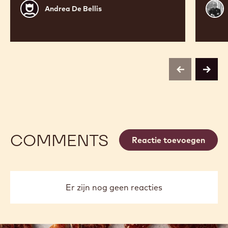
Andrea
Franc
Andrea De Bellis
De
Migo
Bellis
previous
next
COMMENTS
Reactie toevoegen
Er zijn nog geen reacties