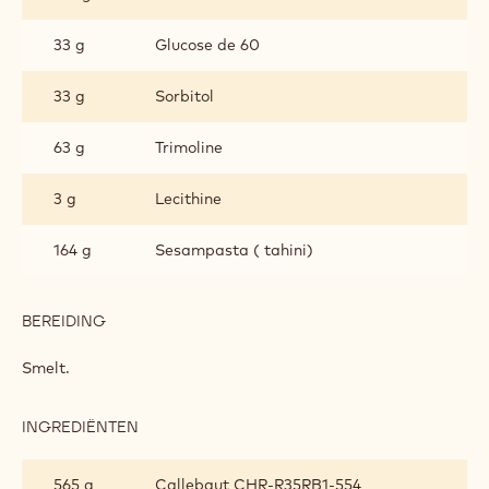
HANDGEDIPTE
PRALINES
33 g
Glucose de 60
33 g
Sorbitol
63 g
Trimoline
3 g
Lecithine
164 g
Sesampasta ( tahini)
BEREIDING
:
RUBY
PRALINEVULLING
Smelt.
VOOR
HANDGEDIPTE
PRALINES
INGREDIËNTEN
:
RUBY
PRALINEVULLING
565 g
Callebaut CHR-R35RB1-554
VOOR