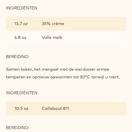
CHOCOLADE
INGREDIËNTEN
:
CRÉMEUX
VAN
13.7 oz
35% crème
DONKERE
CHOCOLADE
6.8 oz
Volle melk
BEREIDING
:
CRÉMEUX
VAN
Samen koken, het mengsel met de eierdooier ermee
DONKERE
temperen en opnieuw opwarmen tot 82°C terwijl u roert.
CHOCOLADE
INGREDIËNTEN
:
CRÉMEUX
VAN
10.5 oz
Callebaut 811
DONKERE
CHOCOLADE
BEREIDING
: