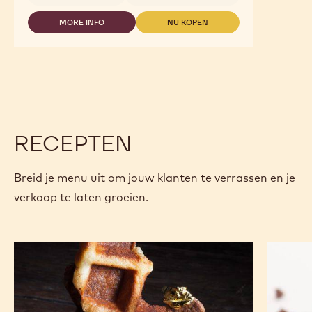
MORE INFO
NU KOPEN
-
-
811
811
RECEPTEN
Breid je menu uit om jouw klanten te verrassen en je
verkoop te laten groeien.
Oblong
Alto
wafels
el
Sol
Ganach