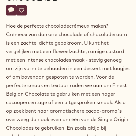
Belgium
Actions
Schrijf een commentaar op
- Crémeux van donkere chocolade
Opslaan
- Crémeux van donkere chocolade
Hoe de perfecte chocoladecrémeux maken?
Crémeux van donkere chocolade of chocoladeroom
is een zachte, dichte gebakroom. U kunt het
vergelijken met een fluweelzachte, romige custard
met een intense chocoladesmaak - stevig genoeg
om zijn vorm te behouden in een dessert met laagjes
of om bovenaan gespoten te worden. Voor de
perfecte smaak en textuur raden we aan om Finest
Belgian Chocolate te gebruiken met een hoger
cacaopercentage of een uitgesproken smaak. Als u
op zoek bent naar aromatischere cacao-aroma's
overweeg dan ook even om één van de Single Origin
Chocolades te gebruiken. En zoals altijd bij