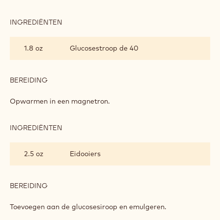
INGREDIËNTEN
:
CRÉMEUX
VAN
1.8 oz
Glucosestroop de 40
DONKERE
CHOCOLADE
BEREIDING
:
CRÉMEUX
VAN
Opwarmen in een magnetron.
DONKERE
CHOCOLADE
INGREDIËNTEN
:
CRÉMEUX
VAN
2.5 oz
Eidooiers
DONKERE
CHOCOLADE
BEREIDING
:
CRÉMEUX
VAN
Toevoegen aan de glucosesiroop en emulgeren.
DONKERE