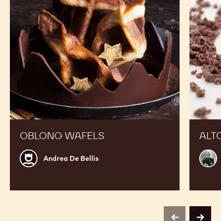
OBLONG WAFELS
ALT
Andrea
Franc
Andrea De Bellis
De
Migo
Bellis