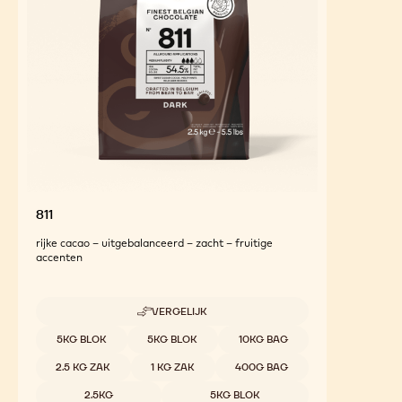
811
rijke cacao – uitgebalanceerd – zacht – fruitige
accenten
VERGELIJK
-
811
Beschikbare maten
5KG BLOK
5KG BLOK
10KG BAG
2.5 KG ZAK
1 KG ZAK
400G BAG
2.5KG
5KG BLOK