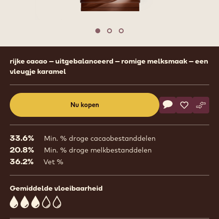
Move to slide 1
Move to slide 2
Move to slide 3
Product
rijke cacao – uitgebalanceerd – romige melksmaak – een
information
vleugje karamel
Actions
Nu kopen
Schrijf een co
- 823 Fairtrade
Opslaan
- 823 Fair
Verge
- 823
(opens
a
modal
33.6%
Min. % droge cacaobestanddelen
window)
20.8%
Min. % droge melkbestanddelen
36.2%
Vet %
Gemiddelde vloeibaarheid
3