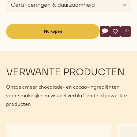
Certificeringen & duurzaamheid
Actions
Nu kopen
Schrijf een co
- 823 Fairtrade
Opslaan
- 823 Fair
Verge
- 823
(opens
a
modal
window)
VERWANTE PRODUCTEN
Ontdek meer chocolade- en cacao-ingrediënten
voor smakelijke en visueel verbluffende afgewerkte
producten