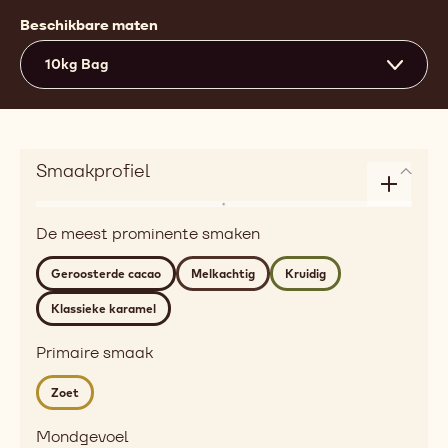
Beschikbare maten
10kg Bag
Smaakprofiel
Enlarge
Aroma
taste
De meest prominente smaken
dairy,
profile
roasted,
Geroosterde cacao
Melkachtig
Kruidig
golden
Klassieke karamel
Detailed
flavor
Primaire smaak
roasted
cocoa,
Zoet
milky,
spicy,
Mondgevoel