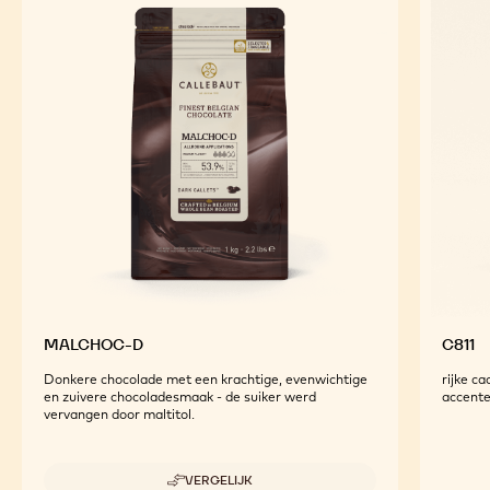
MALCHOC-D
C811
Donkere chocolade met een krachtige, evenwichtige
rijke ca
en zuivere chocoladesmaak - de suiker werd
accent
vervangen door maltitol.
VERGELIJK
-