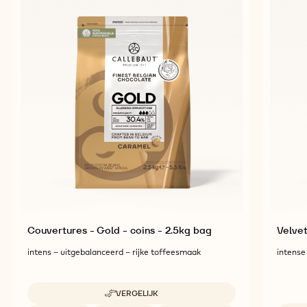
Couvertures - Gold - coins - 2.5kg bag
Velve
intens – uitgebalanceerd – rijke toffeesmaak
intense
VERGELIJK
-