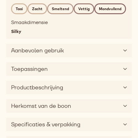
classic
Taai
Zacht
Smeltend
Vettig
Mondvullend
caramel
Mondgevoel
Smaakdimensie
chewy,
Silky
soft,
melting,
fatty,
Aanbevolen gebruik
mouthcoating
Smaak
Toepassingen
sweet
Smaakdimensie
silky
Productbeschrijving
Herkomst van de boon
Specificaties & verpakking