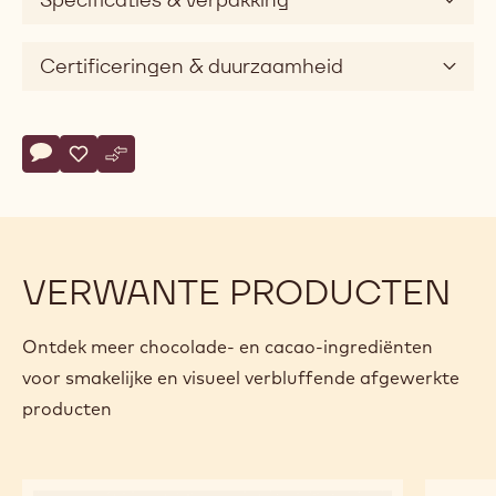
Certificeringen & duurzaamheid
Actions
Schrijf een commentaar op
- Pinguino Fondente
Opslaan
- Pinguino Fondente
Vergelijk
- Pinguino Fondente
VERWANTE PRODUCTEN
Ontdek meer chocolade- en cacao-ingrediënten
voor smakelijke en visueel verbluffende afgewerkte
producten