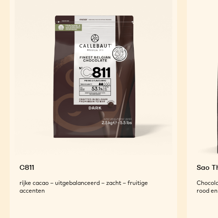
C811
Sao 
rijke cacao – uitgebalanceerd – zacht – fruitige
Chocola
accenten
rood en 