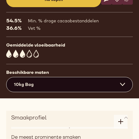
Schrijf een co
- 811 Fairtrade
Opslaan
- 811 Fair
Verge
- 811
(opens
a
modal
54.5%
Min. % droge cacaobestanddelen
window)
36.6%
Vet %
Gemiddelde vloeibaarheid
3
Beschikbare maten
10kg Bag
Smaakprofiel
Enlarge
Aroma
taste
De meest prominente smaken