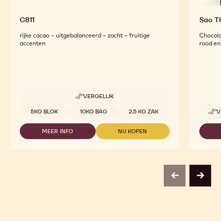
C811
Sao 
rijke cacao – uitgebalanceerd – zacht – fruitige
Chocola
accenten
rood en 
VERGELIJK
-
C811
Beschikbare maten
5KG BLOK
10KG BAG
2.5 KG ZAK
V
MEER INFO
NU KOPEN
-
-
C811
C811
previous
next