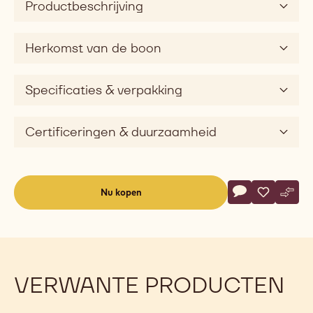
Productbeschrijving
Herkomst van de boon
Specificaties & verpakking
Certificeringen & duurzaamheid
Actions
Nu kopen
Schrijf een co
- 811 Fairtrade
Opslaan
- 811 Fair
Verge
- 811
(opens
a
modal
window)
VERWANTE PRODUCTEN