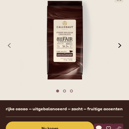
previous
nex
Move to slide 1
Move to slide 2
Move to slide 3
Product
rijke cacao – uitgebalanceerd – zacht – fruitige accenten
information
Actions
Nu kopen