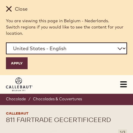
Skip to main content
Close
You are viewing this page in Belgium - Nederlands.
Switch regions if you would like to see the content for your
location.
Tog
mai
nav
Chocolade
/
Chocolades & Couvertures
CALLEBAUT
811 FAIRTRADE GECERTIFICEERD
1
/
3