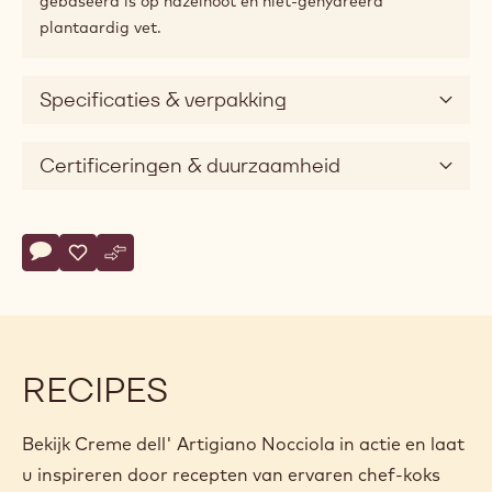
gebaseerd is op hazelnoot en niet-gehydreerd
plantaardig vet.
Specificaties & verpakking
Certificeringen & duurzaamheid
Actions
Schrijf een commentaar op
- Creme dell' Artigiano Nocciola
Opslaan
- Creme dell' Artigiano Nocciola
Vergelijk
- Creme dell' Artigiano Nocciola
RECIPES
Bekijk Creme dell' Artigiano Nocciola in actie en laat
u inspireren door recepten van ervaren chef-koks