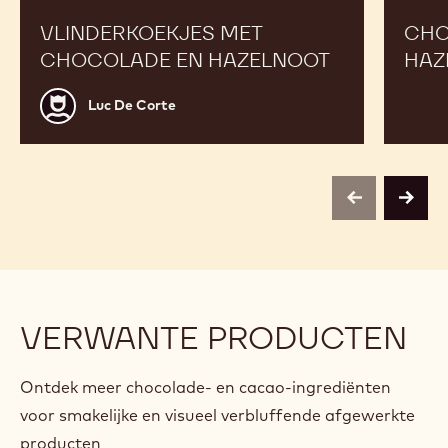
VLINDERKOEKJES MET
CHO
CHOCOLADE EN HAZELNOOT
HAZ
Luc
Luc De Corte
De
Corte
previous
next
VERWANTE PRODUCTEN
Ontdek meer chocolade- en cacao-ingrediënten
voor smakelijke en visueel verbluffende afgewerkte
producten