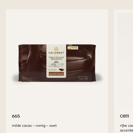
665
C811
milde cacao – romig – zoet
rijke ca
accent