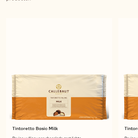
Tintoretto Basic Milk
Tintor