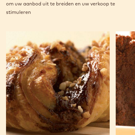
om uw aanbod uit te breiden en uw verkoop te
stimuleren
Vlinderkoekjes
Chocola
met
en
chocolade
hazelno
en
hazelnoot