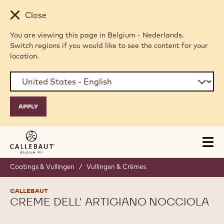
Skip to main content
Close
You are viewing this page in Belgium - Nederlands.
Switch regions if you would like to see the content for your
location.
Tog
mai
nav
Coatings & Vullingen
/
Vullingen & Crèmes
CALLEBAUT
CREME DELL' ARTIGIANO NOCCIOLA