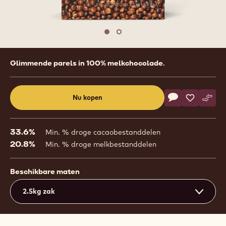
Move to slide 1
Move to slide 2
Product
Glimmende parels in 100% melkchocolade.
information
Actions
Nu kopen
Schrijf een co
- Callets™ sens
Opslaan
- Callets™
Verge
- Cal
(opens
a
modal
33.6%
Min. % droge cacaobestanddelen
window)
20.8%
Min. % droge melkbestanddelen
Beschikbare maten
2.5kg zak