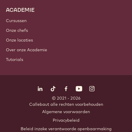
ACADEMIE
Cursussen
Onze chefs
Onze locaties
Over onze Academie
Tutorials
Volg ons
LinkedIn
TikTok
Opens in a new window.
Opens in a new window.
Facebook
YouTube
Opens in a new window
Instagram
Opens in a new w
Opens in
© 2021 - 2026
Callebaut
.
alle rechten voorbehouden
Footer
Algemene voorwaarden
-
Privacybeleid
meta
Beleid inzake verantwoorde openbaarmaking