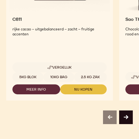
C811
Sao 
rijke cacao – uitgebalanceerd – zacht – fruitige
Chocola
accenten
rood en 
VERGELIJK
-
C811
Beschikbare maten
5KG BLOK
10KG BAG
2.5 KG ZAK
V
MEER INFO
NU KOPEN
-
-
C811
C811
previous
next