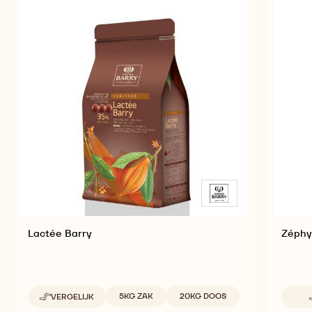
VERWANTE PRODUCTEN
Ontdek meer chocolade- en cacao-ingrediënten
voor smakelijke en visueel verbluffende afgewerkte
producten