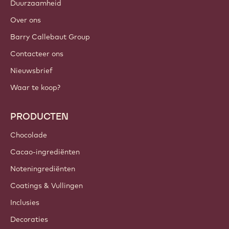
Inloggen
Meld je nu aan
Belgium - Nederlands
BELANGRIJKE LINKS
Footer
Callebaut
Recepten
Trends & Inspiratie
Duurzaamheid
Over ons
Barry Callebaut Group
Contacteer ons
Nieuwsbrief
Waar te koop?