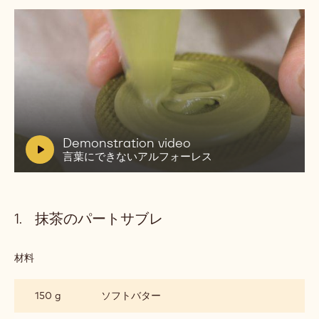
動
画
を
再
V
Demonstration video
生:
i
言葉にできないアルフォーレス
Demonstration
d
video
言
e
葉
o
に
抹茶のパートサブレ
:
で
き
な
材料
:
い
抹
ア
茶
ル
150 g
ソフトバター
の
フ
パ
ォ