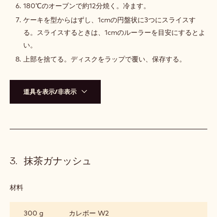
180℃のオーブンで約12分焼く。冷ます。
ケーキを型からはずし、1cmの円盤状に3つにスライスす
る。スライスするときは、1cmのルーラーを目安にするとよ
い。
上部を捨てる。ディスクをラップで覆い、保存する。
道具を表示/非表示
抹茶ガナッシュ
材料
:
抹
茶
300 g
カレボー W2
ガ