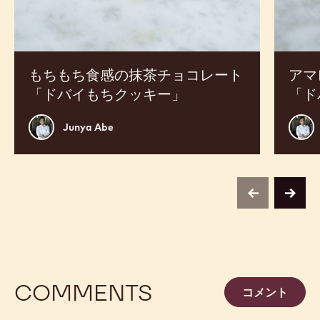
コ
も
レ
ち
ー
食
ト
感
「ド
「ド
もちもち食感の抹茶チョコレート
アマ
バ
バ
「ドバイもちクッキー」
「ド
イ
イ
も
も
Junya
Juny
Junya Abe
ち
ち
Abe
Abe
ク
ク
ッ
ッ
キ
キ
previous
next
ー」
ー」
COMMENTS
コメント