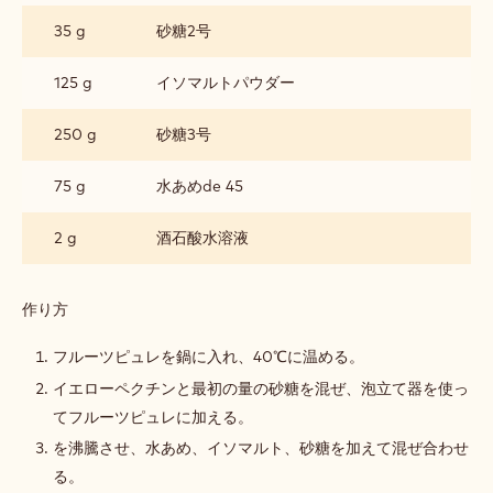
ー
35 g
砂糖2号
の
コ
ン
125 g
イソマルトパウダー
フ
ィ
250 g
砂糖3号
75 g
水あめde 45
2 g
酒石酸水溶液
作り方
:
モ
レ
フルーツピュレを鍋に入れ、40℃に温める。
ロ
イエローペクチンと最初の量の砂糖を混ぜ、泡立て器を使っ
チ
ェ
てフルーツピュレに加える。
リ
を沸騰させ、水あめ、イソマルト、砂糖を加えて混ぜ合わせ
ー
の
る。