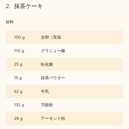
抹茶ケーキ
材料
:
抹
茶
150 g
全卵（室温
ケ
ー
キ
110 g
グラニュー糖
25 g
転化糖
15 g
抹茶パウダー
62 g
牛乳
132 g
万能粉
28 g
アーモンド粉