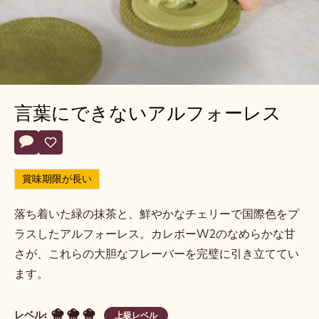
言葉にできないアルフォーレス
Actions
コメント
- 言葉にできないアルフォーレス
保存
- 言葉にできないアルフォーレス
賞味期限が長い
落ち着いた緑の抹茶と、鮮やかなチェリーで国際色をプ
ラスしたアルフォーレス。カレボーW2のなめらかな甘
さが、これらの大胆なフレーバーを完璧に引き立ててい
ます。
レベル:
上級レベル