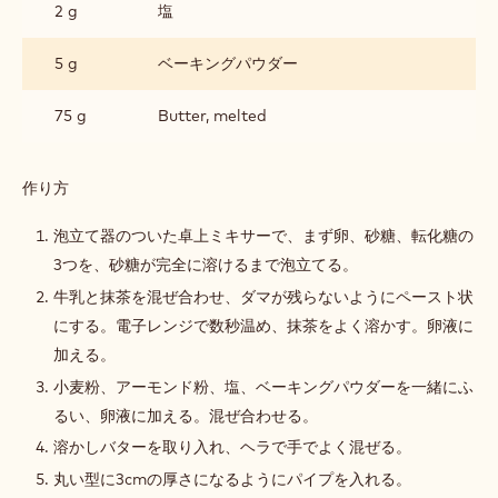
2 g
塩
5 g
ベーキングパウダー
75 g
Butter, melted
作り方
:
抹
茶
泡立て器のついた卓上ミキサーで、まず卵、砂糖、転化糖の
ケ
3つを、砂糖が完全に溶けるまで泡立てる。
ー
キ
牛乳と抹茶を混ぜ合わせ、ダマが残らないようにペースト状
にする。電子レンジで数秒温め、抹茶をよく溶かす。卵液に
加える。
小麦粉、アーモンド粉、塩、ベーキングパウダーを一緒にふ
るい、卵液に加える。混ぜ合わせる。
溶かしバターを取り入れ、ヘラで手でよく混ぜる。
丸い型に3cmの厚さになるようにパイプを入れる。