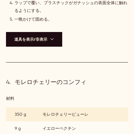
ラップで覆い、プラスチックがガナッシュの表面全体に触れ
るようにする。
一晩かけて固める。
道具を表示/非表示
モレロチェリーのコンフィ
材料
:
モ
レ
350 g
モレロチェリーピューレ
ロ
チ
ェ
9 g
イエローペクチン
リ