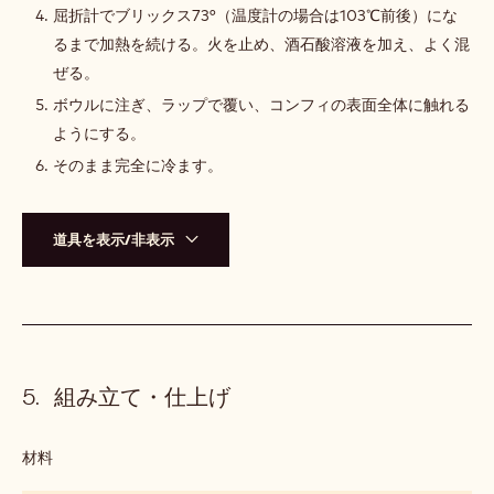
コ
屈折計でブリックス73°（温度計の場合は103℃前後）にな
ン
るまで加熱を続ける。火を止め、酒石酸溶液を加え、よく混
フ
ィ
ぜる。
ボウルに注ぎ、ラップで覆い、コンフィの表面全体に触れる
ようにする。
そのまま完全に冷ます。
道具を表示/非表示
組み立て・仕上げ
材料
:
組