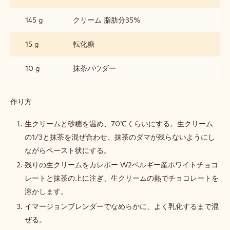
ナ
ッ
145 g
クリーム 脂肪分35%
シ
ュ
15 g
転化糖
10 g
抹茶パウダー
作り方
:
抹
茶
生クリームと砂糖を温め、70℃くらいにする。生クリーム
ガ
の1/3と抹茶を混ぜ合わせ、抹茶のダマが残らないようにし
ナ
ながらペースト状にする。
ッ
シ
残りの生クリームをカレボー W2ベルギー産ホワイトチョコ
ュ
レートと抹茶の上に注ぎ、生クリームの熱でチョコレートを
溶かします。
イマージョンブレンダーでなめらかに、よく乳化するまで混
ぜる。