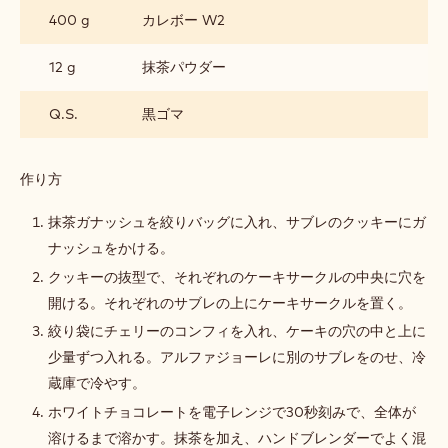
み
400 g
カレボー W2
立
て・
仕
12 g
抹茶パウダー
上
げ
Q.S.
黒ゴマ
作り方
:
組
み
抹茶ガナッシュを絞りバッグに入れ、サブレのクッキーにガ
立
ナッシュをかける。
て・
仕
クッキーの抜型で、それぞれのケーキサークルの中央に穴を
上
開ける。それぞれのサブレの上にケーキサークルを置く。
げ
絞り袋にチェリーのコンフィを入れ、ケーキの穴の中と上に
少量ずつ入れる。アルファジョーレに別のサブレをのせ、冷
蔵庫で冷やす。
ホワイトチョコレートを電子レンジで30秒刻みで、全体が
溶けるまで溶かす。抹茶を加え、ハンドブレンダーでよく混