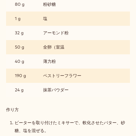
ー
ー
80 g
粉砂糖
ト
レ
サ
ス
1 g
塩
ブ
レ
32 g
アーモンド粉
50 g
全卵（室温
40 g
薄力粉
190 g
ペストリーフラワー
24 g
抹茶パウダー
作り方
:
抹
茶
ビーターを取り付けたミキサーで、軟化させたバター、砂
の
糖、塩を混ぜる。
パ