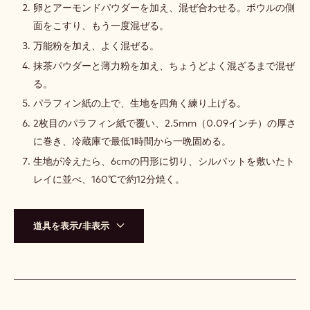
ー
卵とアーモンドパウダーを加え、混ぜ合わせる。ボウルの側
ト
面をこすり、もう一度混ぜる。
サ
ブ
万能粉を加え、よく混ぜる。
レ
抹茶パウダーと薄力粉を加え、ちょうどよく混ざるまで混ぜ
る。
パラフィン紙の上で、生地を四角く練り上げる。
2枚目のパラフィン紙で覆い、2.5mm（0.09インチ）の厚さ
に巻き、冷蔵庫で最低1時間から一晩固める。
生地が冷えたら、6cmの円形に切り、シルパットを敷いたト
レイに並べ、160℃で約12分焼く。
道具を表示/非表示