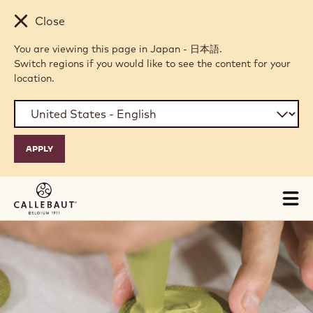
Skip to main content
Close
You are viewing this page in Japan - 日本語.
Switch regions if you would like to see the content for your
location.
Tog
mai
nav