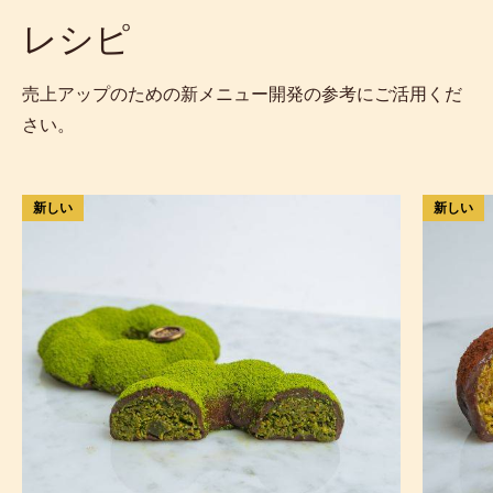
レシピ
売上アップのための新メニュー開発の参考にご活用くだ
さい。
も
ア
新しい
新しい
ち
マ
も
レ
ち
ナ
食
チ
感
ェ
の
リ
抹
ー
茶
の
チ
も
ョ
ち