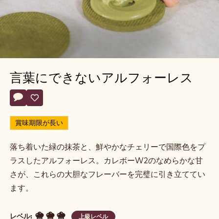
言葉にできないアルフォーレス
Actions
コメント
- 言葉にできないアルフォーレス
保存
- 言葉にできないアルフォーレス
賞味期限が長い
落ち着いた緑の抹茶と、鮮やかなチェリーで国際色をプ
ラスしたアルフォーレス。カレボーW2のなめらかな甘
さが、これらの大胆なフレーバーを完璧に引き立ててい
ます。
レベル:
上級レベル