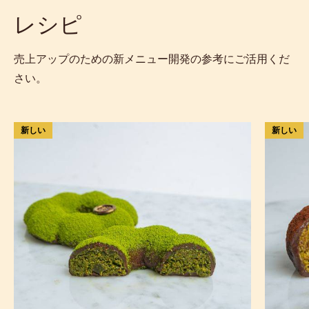
レシピ
売上アップのための新メニュー開発の参考にご活用くだ
さい。
も
ア
新しい
新しい
ち
マ
も
レ
ち
ナ
食
チ
感
ェ
の
リ
抹
ー
茶
の
チ
も
ョ
ち