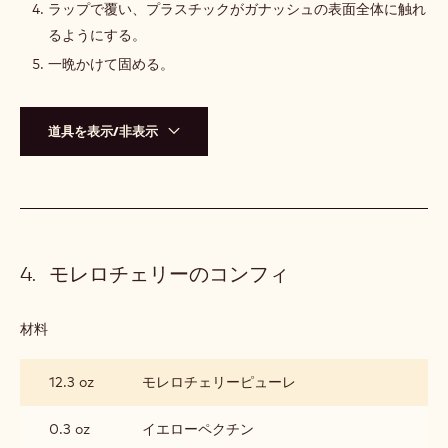
ラップで覆い、プラスチックがガナッシュの表面全体に触れ
るようにする。
一晩かけて固める。
道具を表示/非表示
モレロチェリーのコンフィ
材料
:
モ
レ
12.3 oz
モレロチェリーピューレ
ロ
チ
ェ
0.3 oz
イエローペクチン
リ