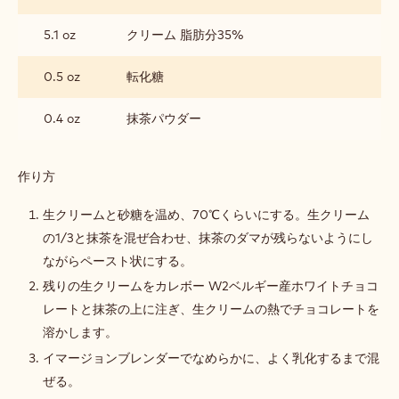
ナ
ッ
5.1 oz
クリーム 脂肪分35%
シ
ュ
0.5 oz
転化糖
0.4 oz
抹茶パウダー
作り方
:
抹
茶
生クリームと砂糖を温め、70℃くらいにする。生クリーム
ガ
の1/3と抹茶を混ぜ合わせ、抹茶のダマが残らないようにし
ナ
ながらペースト状にする。
ッ
シ
残りの生クリームをカレボー W2ベルギー産ホワイトチョコ
ュ
レートと抹茶の上に注ぎ、生クリームの熱でチョコレートを
溶かします。
イマージョンブレンダーでなめらかに、よく乳化するまで混
ぜる。