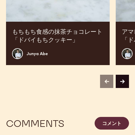
コ
も
レ
ち
ー
食
ト
感
「ド
「ド
もちもち食感の抹茶チョコレート
アマ
バ
バ
「ドバイもちクッキー」
「ド
イ
イ
も
も
Junya
Juny
Junya Abe
ち
ち
Abe
Abe
ク
ク
ッ
ッ
キ
キ
previous
next
ー」
ー」
COMMENTS
コメント