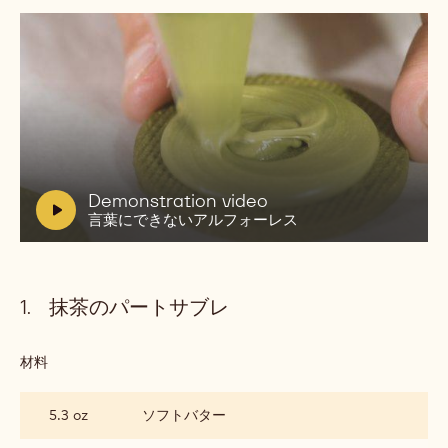
動
画
を
再
V
Demonstration video
生:
i
言葉にできないアルフォーレス
Demonstration
d
video
言
e
葉
o
に
抹茶のパートサブレ
:
で
き
な
材料
:
い
抹
ア
茶
ル
5.3 oz
ソフトバター
の
フ
パ
ォ