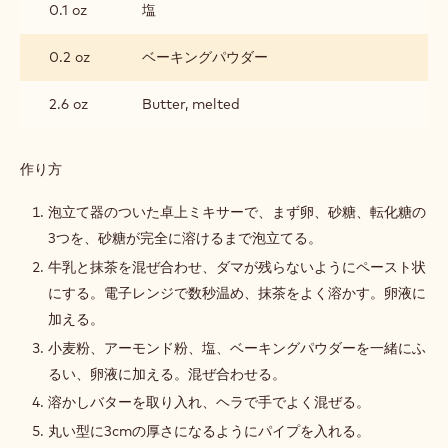
0.1 oz
塩
0.2 oz
ベーキングパウダー
2.6 oz
Butter, melted
作り方
:
抹
茶
泡立て器のついた卓上ミキサーで、まず卵、砂糖、転化糖の
ケ
3つを、砂糖が完全に溶けるまで泡立てる。
ー
キ
牛乳と抹茶を混ぜ合わせ、ダマが残らないようにペースト状
にする。電子レンジで数秒温め、抹茶をよく溶かす。卵液に
加える。
小麦粉、アーモンド粉、塩、ベーキングパウダーを一緒にふ
るい、卵液に加える。混ぜ合わせる。
溶かしバターを取り入れ、ヘラで手でよく混ぜる。
丸い型に3cmの厚さになるようにパイプを入れる。