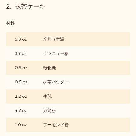
抹茶ケーキ
材料
:
抹
茶
5.3 oz
全卵（室温
ケ
ー
キ
3.9 oz
グラニュー糖
0.9 oz
転化糖
0.5 oz
抹茶パウダー
2.2 oz
牛乳
4.7 oz
万能粉
1.0 oz
アーモンド粉