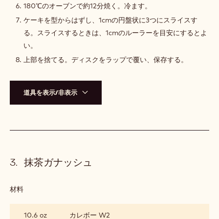
180℃のオーブンで約12分焼く。冷ます。
ケーキを型からはずし、1cmの円盤状に3つにスライスす
る。スライスするときは、1cmのルーラーを目安にするとよ
い。
上部を捨てる。ディスクをラップで覆い、保存する。
道具を表示/非表示
抹茶ガナッシュ
材料
:
抹
茶
10.6 oz
カレボー W2
ガ