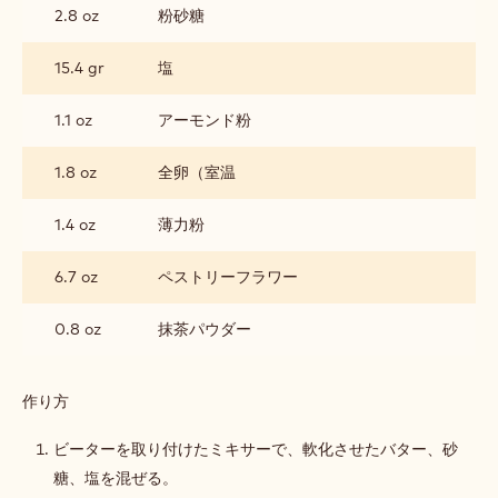
ー
ー
2.8 oz
粉砂糖
ト
レ
サ
ス
15.4 gr
塩
ブ
レ
1.1 oz
アーモンド粉
1.8 oz
全卵（室温
1.4 oz
薄力粉
6.7 oz
ペストリーフラワー
0.8 oz
抹茶パウダー
作り方
:
抹
茶
ビーターを取り付けたミキサーで、軟化させたバター、砂
の
糖、塩を混ぜる。
パ