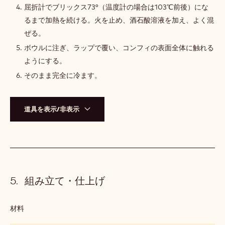
コ
屈折計でブリックス73°（温度計の場合は103℃前後）にな
ン
るまで加熱を続ける。火を止め、酒石酸溶液を加え、よく混
フ
ィ
ぜる。
ボウルに注ぎ、ラップで覆い、コンフィの表面全体に触れる
ようにする。
そのまま完全に冷ます。
道具を表示/非表示
組み立て・仕上げ
材料
:
組