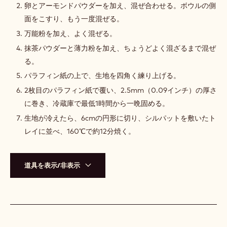
ー
卵とアーモンドパウダーを加え、混ぜ合わせる。ボウルの側
ト
面をこすり、もう一度混ぜる。
サ
ブ
万能粉を加え、よく混ぜる。
レ
抹茶パウダーと薄力粉を加え、ちょうどよく混ざるまで混ぜ
る。
パラフィン紙の上で、生地を四角く練り上げる。
2枚目のパラフィン紙で覆い、2.5mm（0.09インチ）の厚さ
に巻き、冷蔵庫で最低1時間から一晩固める。
生地が冷えたら、6cmの円形に切り、シルパットを敷いたト
レイに並べ、160℃で約12分焼く。
道具を表示/非表示