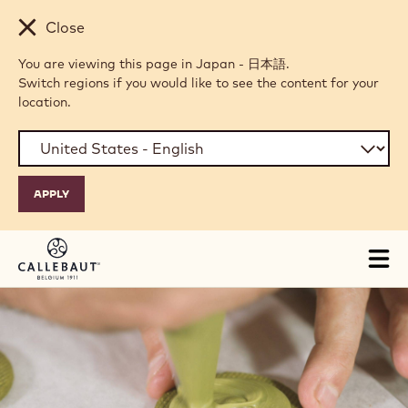
Skip to main content
Close
You are viewing this page in Japan - 日本語.
Switch regions if you would like to see the content for your
location.
Tog
mai
nav