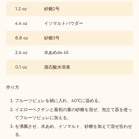
ー
1.2 oz
砂糖2号
の
コ
ン
4.4 oz
イソマルトパウダー
フ
ィ
8.8 oz
砂糖3号
2.6 oz
水あめde 45
0.1 oz
酒石酸水溶液
作り方
:
モ
レ
フルーツピュレを鍋に入れ、40℃に温める。
ロ
イエローペクチンと最初の量の砂糖を混ぜ、泡立て器を使っ
チ
ェ
てフルーツピュレに加える。
リ
を沸騰させ、水あめ、イソマルト、砂糖を加えて混ぜ合わせ
ー
の
る。