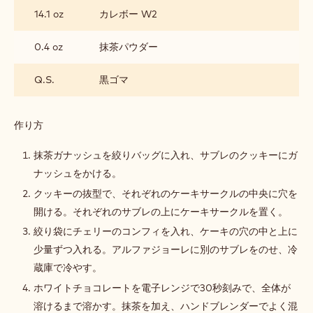
み
14.1 oz
カレボー W2
立
て・
仕
0.4 oz
抹茶パウダー
上
げ
Q.S.
黒ゴマ
作り方
:
組
み
抹茶ガナッシュを絞りバッグに入れ、サブレのクッキーにガ
立
ナッシュをかける。
て・
仕
クッキーの抜型で、それぞれのケーキサークルの中央に穴を
上
開ける。それぞれのサブレの上にケーキサークルを置く。
げ
絞り袋にチェリーのコンフィを入れ、ケーキの穴の中と上に
少量ずつ入れる。アルファジョーレに別のサブレをのせ、冷
蔵庫で冷やす。
ホワイトチョコレートを電子レンジで30秒刻みで、全体が
溶けるまで溶かす。抹茶を加え、ハンドブレンダーでよく混