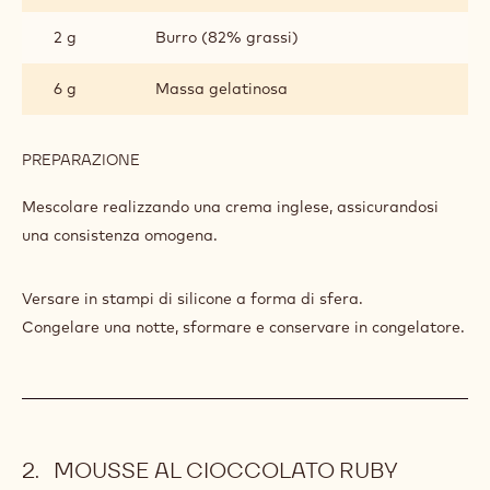
LAMPONE
2 g
Burro (82% grassi)
6 g
Massa gelatinosa
PREPARAZIONE
:
SFERE
DI
Mescolare realizzando una crema inglese, assicurandosi
CREMOSO
una consistenza omogena.
AL
LAMPONE
Versare in stampi di silicone a forma di sfera.
Congelare una notte, sformare e conservare in congelatore.
MOUSSE AL CIOCCOLATO RUBY