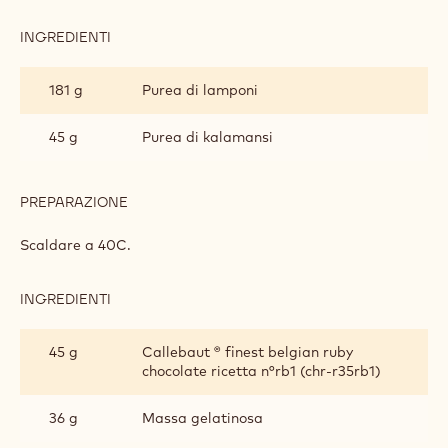
INGREDIENTI
:
MOUSSE
AL
181 g
Purea di lamponi
CIOCCOLATO
RUBY
45 g
Purea di kalamansi
PREPARAZIONE
:
MOUSSE
AL
Scaldare a 40C.
CIOCCOLATO
RUBY
INGREDIENTI
:
MOUSSE
AL
45 g
Callebaut ® finest belgian ruby
CIOCCOLATO
chocolate ricetta n°rb1 (chr-r35rb1)
RUBY
36 g
Massa gelatinosa