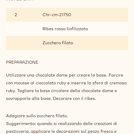
FINITURA
E
2
Chr-cm-21750
DECORAZIONI
Ribes rosso liofilizzato
Zucchero filato
PREPARAZIONE
:
FINITURA
E
Utilizzare una chocolate dome per creare la base. Farcire
DECORAZIONI
con mousse al cioccolato ruby e inserire la sfera di cremoso
ruby. Tagliare la base circolare della chocolate dome e
sovrapporla alla base. Decorare con il ribes.
Adagiare sullo zucchero filato.
Suggerimento: quando si realizzando delle creazioni di
pasticceria, applicare le decorazioni sul pezzo fresco e