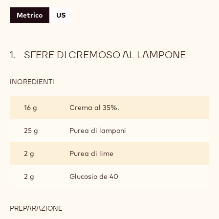
Metrico
US
SFERE DI CREMOSO AL LAMPONE
INGREDIENTI
:
SFERE
DI
16 g
Crema al 35%.
CREMOSO
AL
LAMPONE
25 g
Purea di lamponi
2 g
Purea di lime
2 g
Glucosio de 40
PREPARAZIONE
:
SFERE