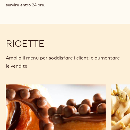
servire entro 24 ore.
RICETTE
Amplia il menu per soddisfare i clienti e aumentare
le vendite
CHOCRO-
BOLLA
DONUT™
DORAT
con
crémeux
al
cioccolato