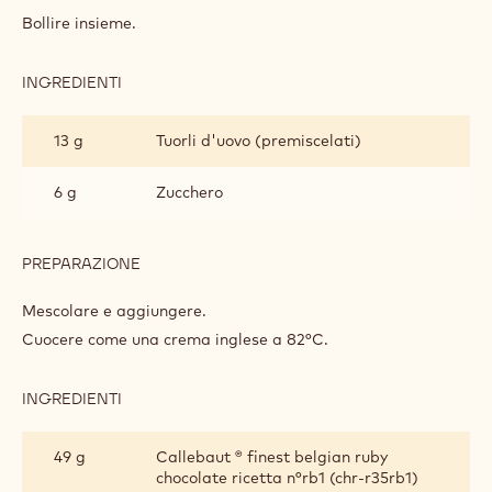
DI
Bollire insieme.
CREMOSO
AL
LAMPONE
INGREDIENTI
:
SFERE
DI
13 g
Tuorli d'uovo (premiscelati)
CREMOSO
AL
LAMPONE
6 g
Zucchero
PREPARAZIONE
:
SFERE
DI
Mescolare e aggiungere.
CREMOSO
Cuocere come una crema inglese a 82°C.
AL
LAMPONE
INGREDIENTI
:
SFERE
DI
49 g
Callebaut ® finest belgian ruby
CREMOSO
chocolate ricetta n°rb1 (chr-r35rb1)
AL