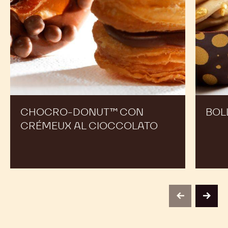
CHOCRO-DONUT™ CON
BOL
CRÉMEUX AL CIOCCOLATO
previous
next