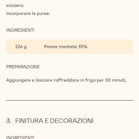
svizzera.
Incorporare le puree.
INGREDIENTI
:
MOUSSE
AL
226 g
Panna montata 35%
CIOCCOLATO
RUBY
PREPARAZIONE
:
MOUSSE
AL
Aggiungere e lasciare raffreddare in frigo per 30 minuti,
CIOCCOLATO
RUBY
FINITURA E DECORAZIONI
INGREDIENTI
: