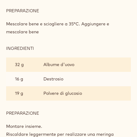
PREPARAZIONE
:
MOUSSE
AL
Mescolare bene e sciogliere a 35°C. Aggiungere e
CIOCCOLATO
mescolare bene
RUBY
INGREDIENTI
:
MOUSSE
AL
32 g
Albume d'uovo
CIOCCOLATO
RUBY
16 g
Destrosio
19 g
Polvere di glucosio
PREPARAZIONE
:
MOUSSE
AL
Montare insieme.
CIOCCOLATO
Riscaldare leggermente per realizzare una meringa
RUBY