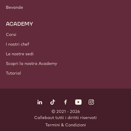
Bevande
ACADEMY
Corsi
I nostri chef
Le nostre sedi
Scopri la nostra Academy
Tutorial
Seguici
LinkedIn
TikTok
Opens in a new window.
Opens in a new window.
Facebook
YouTube
Opens in a new window
Instagram
Opens in a new w
Opens in
© 2021 - 2026
Callebaut
.
tutti i diritti riservati
Footer
Termini & Condizioni