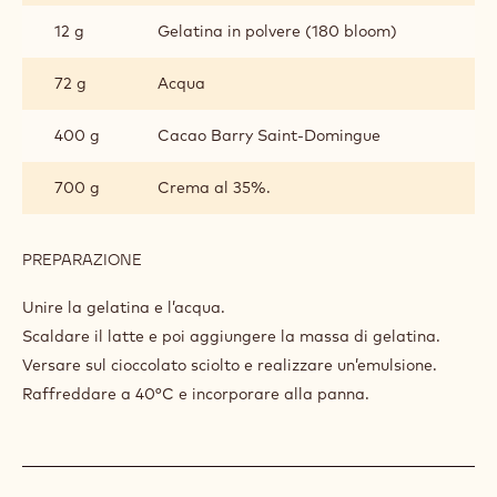
MOUSSE AL CIOCCOLATO ST
DOMINGUE 70%
INGREDIENTI
:
MOUSSE
AL
320 g
Latte
CIOCCOLATO
ST
DOMINGUE
12 g
Gelatina in polvere (180 bloom)
70%
72 g
Acqua
400 g
Cacao Barry Saint-Domingue
700 g
Crema al 35%.