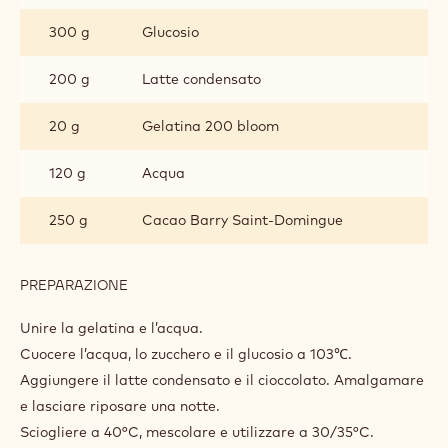
GLASSA A SPECCHIO ST DOMINGUE
70%
INGREDIENTI
:
GLASSA
A
150 g
Acqua
SPECCHIO
ST
DOMINGUE
300 g
Zucchero
70%
300 g
Glucosio
200 g
Latte condensato
20 g
Gelatina 200 bloom
120 g
Acqua