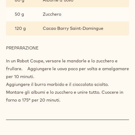
INGREDIENTI
:
BISCUIT
ST
245 g
Mandorle intere
DOMINGUE
200 g
Zucchero semolato
365 g
Uova intere
100 g
Burro
80 g
Albume d'uovo
50 g
Zucchero
120 g
Cacao Barry Saint-Domingue
PREPARAZIONE
:
BISCUIT