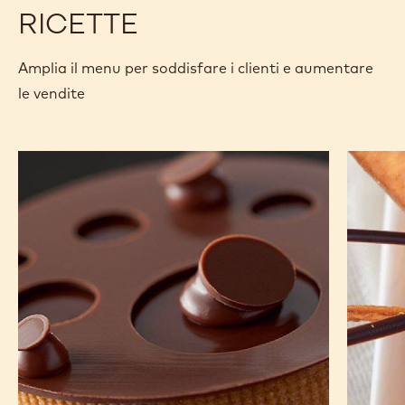
CONFRONTO
-
SAINT-
Dimensioni disponibili
2.5KG SACCO
1 KG SACCO
DOMINGUE
PIÙ INFORMAZIONI
-
SAINT-
DOMINGUE
RICETTE
Amplia il menu per soddisfare i clienti e aumentare
le vendite
Crostatina
Autumn