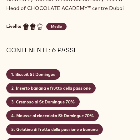
PABANA
Actions
Scrivi un commento
- Pabana
Salvare
- Pabana
Created by Romain Renard Cacao Barry® chef &
Head of CHOCOLATE ACADEMY™ centre Dubai
Livello:
Medio
CONTENENTE: 6 PASSI