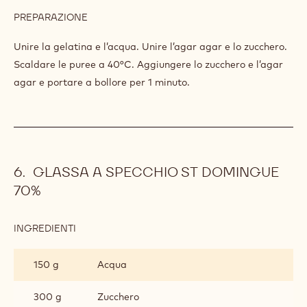
DELLA
PASSIONE
15 g
Purea di banane
E
BANANA
50 g
Agar-agar
31 g
Zucchero
3 g
Gelatina
18 g
Acqua
PREPARAZIONE
:
GELATINA
DI
Unire la gelatina e l’acqua. Unire l’agar agar e lo zucchero.
FRUTTO
Scaldare le puree a 40°C. Aggiungere lo zucchero e l’agar
DELLA
agar e portare a bollore per 1 minuto.
PASSIONE
E
BANANA