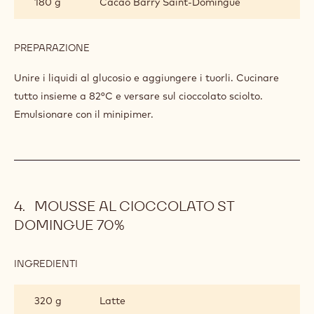
INGREDIENTI
:
CREMOSO
AL
300 g
Crema al 35%.
ST
DOMINGUE
70%
40 g
Latte
40 g
Tuorli d'uovo
60 g
Glucosio
180 g
Cacao Barry Saint-Domingue
PREPARAZIONE
:
CREMOSO
AL
Unire i liquidi al glucosio e aggiungere i tuorli. Cucinare
ST
tutto insieme a 82°C e versare sul cioccolato sciolto.
DOMINGUE
Emulsionare con il minipimer.
70%