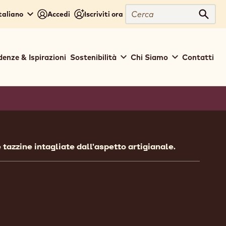
Cerca
Italiano
Accedi
Iscriviti ora
Cerc
denze & Ispirazioni
Sostenibilità
Chi Siamo
Contatti
ion
tazzine intagliate dall'aspetto artigianale.