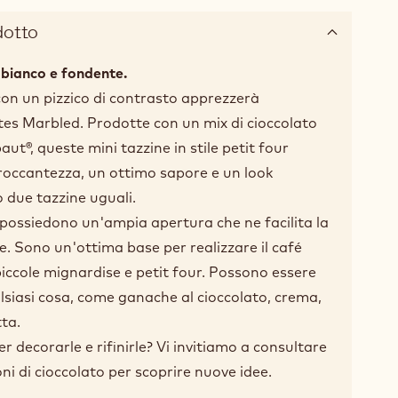
dotto
 bianco e fondente.
on un pizzico di contrasto apprezzerà
es Marbled. Prodotte con un mix di cioccolato
ut®, queste mini tazzine in stile petit four
roccantezza, un ottimo sapore e un look
 due tazzine uguali.
possiedono un'ampia apertura che ne facilita la
e. Sono un'ottima base per realizzare il café
ccole mignardise e petit four. Possono essere
alsiasi cosa, come ganache al cioccolato, crema,
tta.
r decorarle e rifinirle? Vi invitiamo a consultare
oni di cioccolato per scoprire nuove idee.