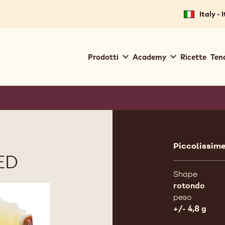
Italy - 
Main
Prodotti
Academy
Ricette
Ten
navigation
Callebaut
Product
informat
Piccolissime 
ED
Shape
rotondo
peso
+/- 4,8 g