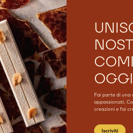
UNISC
NOS
COM
OGGI
Fai parte di una 
appassionati. Con
creazioni e fai c
Iscriviti