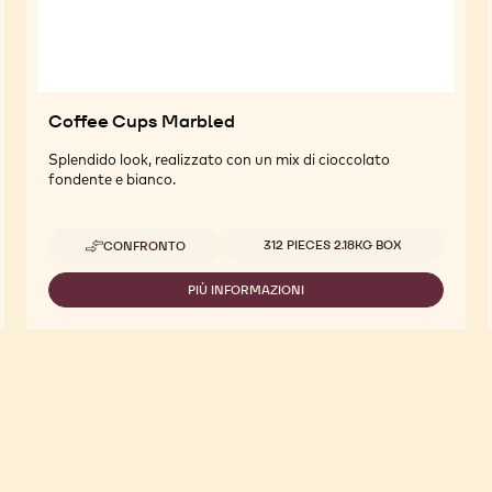
Coffee Cups Marbled
Splendido look, realizzato con un mix di cioccolato
fondente e bianco.
Dimensioni disponibili
312 PIECES 2.18KG BOX
CONFRONTO
-
COFFEE
CUPS
PIÙ INFORMAZIONI
-
MARBLED
COFFEE
CUPS
MARBLED