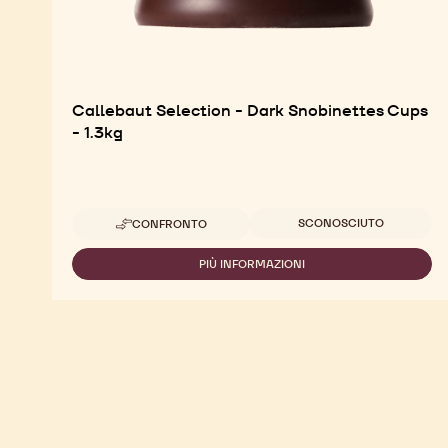
Callebaut Selection - Dark Snobinettes Cups
- 1.3kg
Dimensioni disponibili
SCONOSCIUTO
CONFRONTO
-
CALLEBAUT
SELECTION
PIÙ INFORMAZIONI
-
-
CALLEBAUT
DARK
SELECTION
SNOBINETTES
-
CUPS
DARK
-
SNOBINETTES
1.3KG
CUPS
-
1.3KG