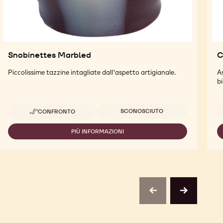
Snobinettes Marbled
C
Piccolissime tazzine intagliate dall'aspetto artigianale.
A
b
Dimensioni disponibili
SCONOSCIUTO
CONFRONTO
-
SNOBINETTES
MARBLED
PIÙ INFORMAZIONI
-
SNOBINETTES
MARBLED
previous
next