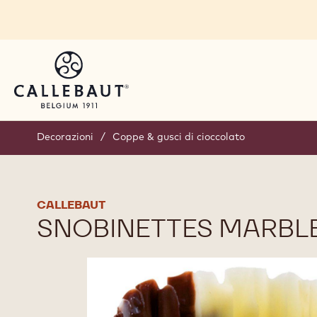
Skip to main content
Decorazioni
/
Coppe & gusci di cioccolato
CALLEBAUT
SNOBINETTES MARBL