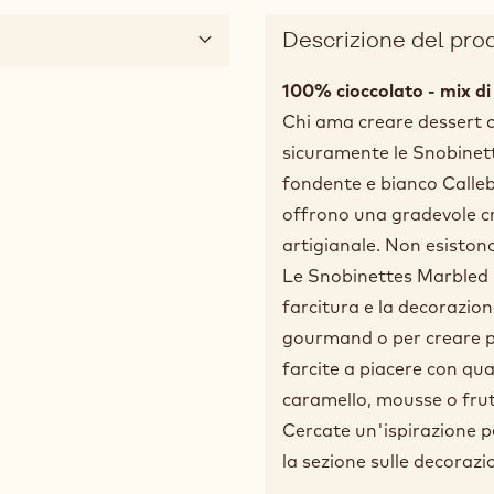
Descrizione del pro
100% cioccolato - mix di
Chi ama creare dessert c
sicuramente le Snobinett
fondente e bianco Calleba
offrono una gradevole c
artigianale. Non esistono
Le Snobinettes Marbled 
farcitura e la decorazion
gourmand o per creare pi
farcite a piacere con qu
caramello, mousse o fru
Cercate un'ispirazione pe
la sezione sulle decorazi