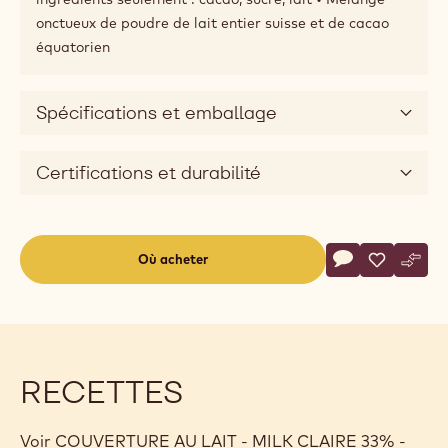
onctueux de poudre de lait entier suisse et de cacao
équatorien
Spécifications et emballage
Certifications et durabilité
Actions
Où acheter
Écrire un comm
- COUVERTURE 
Sauvegar
- COUVER
Comp
- CO
(opens
a
modal
window)
RECETTES
Voir COUVERTURE AU LAIT - MILK CLAIRE 33% -