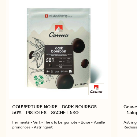
COUVERTURE NOIRE - DARK BOURBON
Couver
50% - PISTOLES - SACHET 5KG
- 1.5k
Fermenté - Vert - Thé à la bergamote - Boisé - Vanille
Astringe
prononcée - Astringent
Régliss