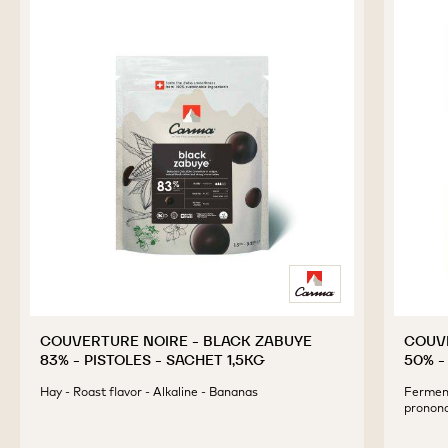
COUVERTURE NOIRE - BLACK ZABUYE
COUV
83% - PISTOLES - SACHET 1,5KG
50% -
Hay - Roast flavor - Alkaline - Bananas
Ferment
prononc