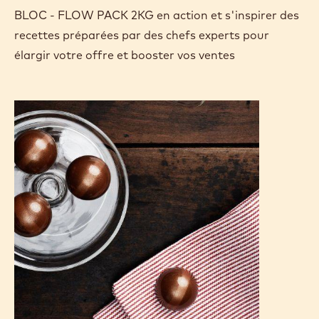
BLOC - FLOW PACK 2KG en action et s'inspirer des
recettes préparées par des chefs experts pour
élargir votre offre et booster vos ventes
Chocolats
au
birnenbrot
et
Milk
Claire