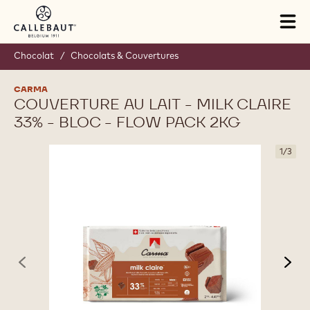
Skip to main content
Tog
mai
nav
Chocolat
/
Chocolats & Couvertures
CARMA
COUVERTURE AU LAIT - MILK CLAIRE
33% - BLOC - FLOW PACK 2KG
1
/
3
previous
nex