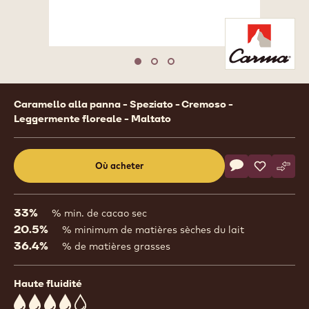
Move to slide 1
Move to slide 2
Move to slide 3
Product
Caramello alla panna - Speziato - Cremoso -
information
Leggermente floreale - Maltato
Actions
Où acheter
Écrire un comm
- COUVERTURE 
Sauvegar
- COUVER
Comp
- CO
(opens
a
modal
33%
% min. de cacao sec
window)
20.5%
% minimum de matières sèches du lait
36.4%
% de matières grasses
Haute fluidité