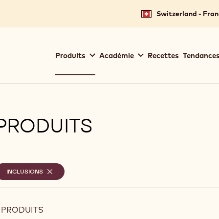
Switzerland - Fran
Main
Produits
Académie
Recettes
Tendances
navigation
Callebaut
PRODUITS
ilters
iltres
INCLUSIONS
-
REMOVE
électionnés
FILTER
 PRODUITS