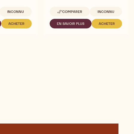
Tailles disponibles
Tailles disponibles
INCONNU
COMPARER
INCONNU
-
MÉLANGE
POUR
ACHETER
EN SAVOIR PLUS
ACHETER
-
-
-
PÂTISSERIE
PRODUIT
MÉLANGE
MÉLANGE
–
À
POUR
POUR
MONTBLANC
BASE
PÂTISSERIE
PÂTISSERIE
–
DE
–
–
SEAU
FRUITS
MONTBLANC
MONTBLANC
3KG
À
–
–
COQUE
SEAU
SEAU
–
3KG
3KG
I
STROMBOLI
–
SEAU
3KG