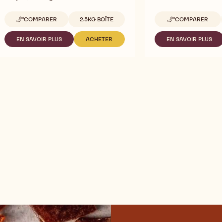
Tailles disponibles
COMPARER
2.5KG BOÎTE
COMPARER
-
-
PAILLETÉ
PRODUIT
FEUILLETINE
À
EN SAVOIR PLUS
ACHETER
EN SAVOIR PLUS
-
-
-
BASE
PAILLETÉ
PAILLETÉ
PRODUIT
DE
FEUILLETINE
FEUILLETINE
À
FRUITS
BASE
À
DE
COQUE
FRUITS
–
À
STROMBOLI
COQUE
–
–
SEAU
STROMBOL
3KG
–
SEAU
3KG