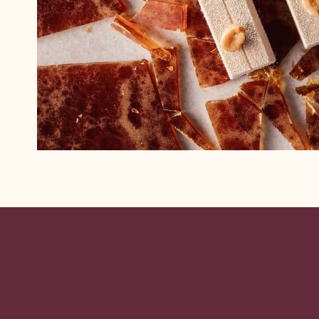
Website
info