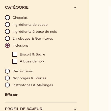
options
N°
CATÉGORIE
will
automatically
Chocolat
update
Ingrédients de cacao
as
Ingrédients à base de noix
you
Enrobages & Garnitures
refine
Inclusions
your
search.
Biscuit & Sucre
À base de noix
Décorations
Nappages & Sauces
Instantanés & Mélanges
Effacer
:
Catégorie
PROFIL DE SAVEUR