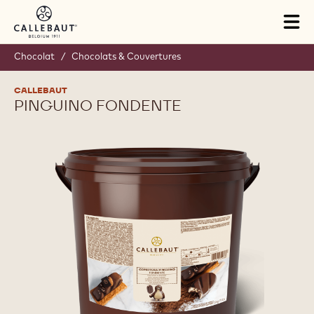
Skip to main content
Tog
mai
nav
Chocolat
/
Chocolats & Couvertures
CALLEBAUT
PINGUINO FONDENTE