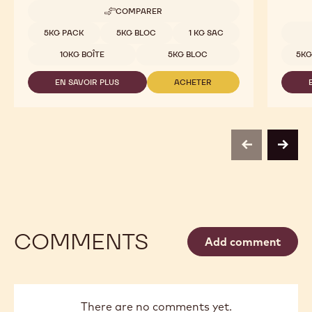
COMPARER
-
MALCHOC-
Tailles disponibles
5KG PACK
5KG BLOC
1 KG SAC
D
Tailles
10KG BOÎTE
5KG BLOC
5KG
EN SAVOIR PLUS
ACHETER
-
-
MALCHOC-
MALCHOC-
D
D
previous
next
COMMENTS
Add comment
There are no comments yet.