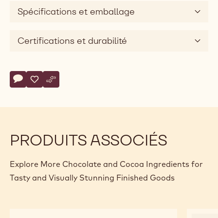
Spécifications et emballage
Certifications et durabilité
Actions
Écrire un commentaire
- Pinguino Fondente
Sauvegarder
- Pinguino Fondente
Comparer
- Pinguino Fondente
PRODUITS ASSOCIÉS
Explore More Chocolate and Cocoa Ingredients for
Tasty and Visually Stunning Finished Goods