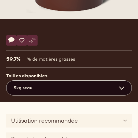
Product
information
Actions
Écrire un commentaire
- Pinguino Fondente
Sauvegarder
- Pinguino Fondente
Comparer
- Pinguino Fondente
59.7%
% de matières grasses
Tailles disponibles
5kg seau
Utilisation recommandée