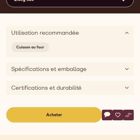
Utilisation recommandée
Cuisson au four
Spécifications et emballage
Certifications et durabilité
Actions
Acheter
Écrire un comm
- Chocolate Ch
Sauvegar
- Chocola
Comp
- Cho
(opens
a
modal
window)