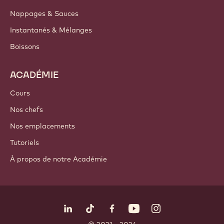
Nappages & Sauces
Instantanés & Mélanges
Boissons
ACADÉMIE
Cours
Nos chefs
Nos emplacements
Tutoriels
À propos de notre Académie
Suivez-nous
LinkedIn
TikTok
Opens in a new window.
Opens in a new window.
Facebook
YouTube
Opens in a new window
Instagram
Opens in a new w
Opens in