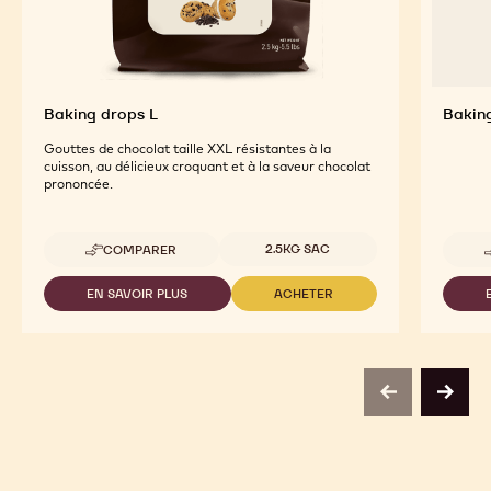
Baking drops L
Bakin
Gouttes de chocolat taille XXL résistantes à la
cuisson, au délicieux croquant et à la saveur chocolat
prononcée.
Tailles disponibles
2.5KG SAC
COMPARER
-
BAKING
DROPS
EN SAVOIR PLUS
ACHETER
-
-
L
BAKING
BAKING
DROPS
DROPS
L
L
previous
next