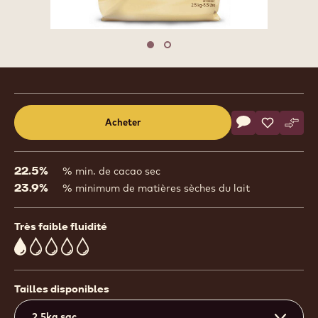
Move to slide 1
Move to slide 2
Product
information
Actions
Acheter
Écrire un comm
- Chocolate Ch
Sauvegar
- Chocola
Comp
- Cho
(opens
a
modal
22.5%
% min. de cacao sec
window)
23.9%
% minimum de matières sèches du lait
Très faible fluidité
1
Tailles disponibles
2.5kg sac