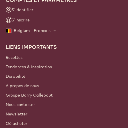
COMPTES ET PARAMÈTRES
S'identifier
S'inscrire
Belgium - Français
LIENS IMPORTANTS
Footer
Callebaut
Recettes
Tendances & Inspiration
Durabilité
A propos de nous
Groupe Barry Callebaut
Nous contacter
Newsletter
Où acheter