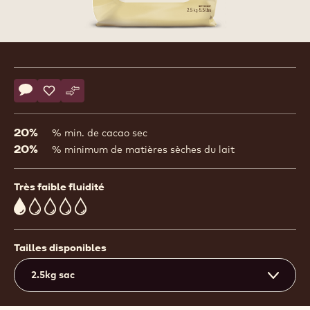
Product
information
Actions
Écrire un commentaire
- Baking Drops L White
Sauvegarder
- Baking Drops L White
Comparer
- Baking Drops L White
20%
% min. de cacao sec
20%
% minimum de matières sèches du lait
Très faible fluidité
1
Tailles disponibles
2.5kg sac