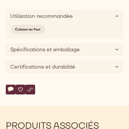
Utilisation recommandée
Cuisson au four
Spécifications et emballage
Certifications et durabilité
Actions
Écrire un commentaire
- Baking Drops L White
Sauvegarder
- Baking Drops L White
Comparer
- Baking Drops L White
PRODUITS ASSOCIÉS