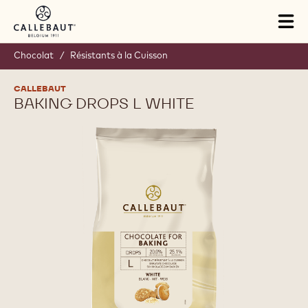
Skip to main content
Tog
mai
nav
Chocolat
/
Résistants à la Cuisson
CALLEBAUT
BAKING DROPS L WHITE