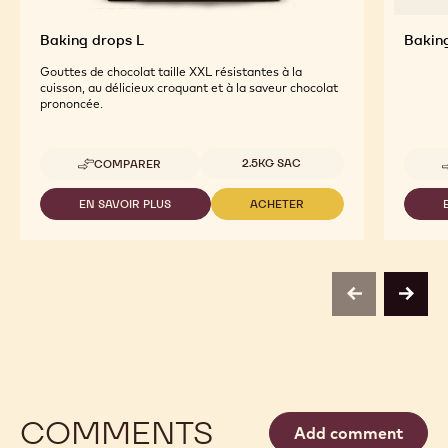
Baking drops L
Bakin
Gouttes de chocolat taille XXL résistantes à la
cuisson, au délicieux croquant et à la saveur chocolat
prononcée.
Tailles disponibles
2.5KG SAC
COMPARER
-
BAKING
DROPS
EN SAVOIR PLUS
ACHETER
-
-
L
BAKING
BAKING
DROPS
DROPS
L
L
previous
next
COMMENTS
Add comment