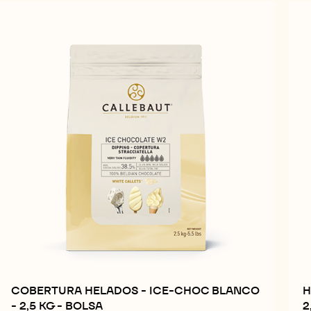
COBERTURA HELADOS - ICE-CHOC BLANCO
H
- 2,5 KG - BOLSA
2