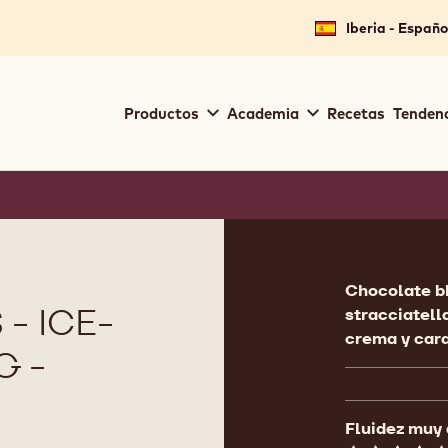
Iberia - Españo
Main
Productos
Academia
Recetas
Tendenc
navigation
Callebaut
Product
informat
Chocolate bl
- ICE-
stracciatell
crema y cara
G -
Fluidez muy 