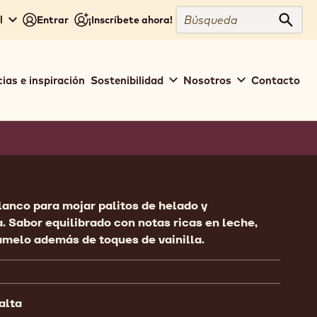
Búsqueda
l
Entrar
¡Inscríbete ahora!
Búsq
ias e inspiración
Sostenibilidad
Nosotros
Contacto
ion
anco para mojar palitos de helado y
a. Sabor equilibrado con notas ricas en leche,
melo además de toques de vainilla.
alta