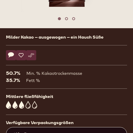
Move to slide 1
Move to slide 2
Move to slide 3
Product
Milder Kakao – ausgewogen – ein Hauch Süße
information
Actions
Schreibe einen Kommentar
- 805
Speichern
- 805
Vergleichen
- 805
50.7%
Min. % Kakaotrockenmasse
35.7%
Fett %
Mittlere fließfähigkeit
3
Verfügbare Verpackungsgrößen