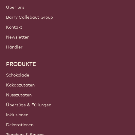
Einloggen
Jetzt anmelden
Germany - Deutsch
WICHTIGE LINKS
Footer
Callebaut
Rezepte
Trends & Inspiration
Nachhaltigkeit
Über uns
Barry Callebaut Group
Kontakt
Newsletter
Händler