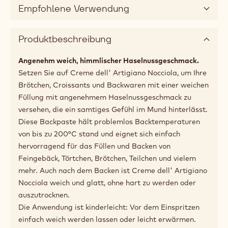
(opens
a
modal
Color
window)
braun
Verfügbare Verpackungsgrößen
10kg Eimer
Empfohlene Verwendung
Produktbeschreibung
Angenehm weich, himmlischer Haselnussgeschmack.
Setzen Sie auf Creme dell' Artigiano Nocciola, um Ihre
Brötchen, Croissants und Backwaren mit einer weichen
Füllung mit angenehmem Haselnussgeschmack zu