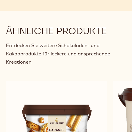
KLEINGEBÄCK MIT
BRO
SCHOKOLADE UND
HASELNUSS
Luc
Luc De Corte
De
Corte
previous
next
ÄHNLICHE PRODUKTE
Entdecken Sie weitere Schokoladen- und
Kakaoprodukte für leckere und ansprechende