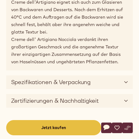
versehen, die ein samtiges Gefühl im Mund hinterlässt.
Diese Backpaste hält problemlos Backtemperaturen
von bis zu 200°C stand und eignet sich einfach
hervorragend für das Füllen und Backen von
Feingebäck, Törtchen, Brötchen, Teilchen und vielem
mehr. Auch nach dem Backen ist Creme dell' Artigiano
Nocciola weich und glatt, ohne hart zu werden oder
auszutrocknen.
Die Anwendung ist kinderleicht: Vor dem Einspritzen
einfach weich werden lassen oder leicht erwärmen.
Creme dell'Artigiano eignet sich auch zum Glasieren
von Backwaren und Desserts. Nach dem Erhitzen auf
40°C und dem Auftragen auf die Backwaren wird sie
schnell fest, behält aber ihre angenehm weiche und
glatte Textur bei.
Creme dell' Artigiano Nocciola verdankt ihren
großartigen Geschmack und die angenehme Textur
ihrer einzigartigen Zusammensetzung auf der Basis