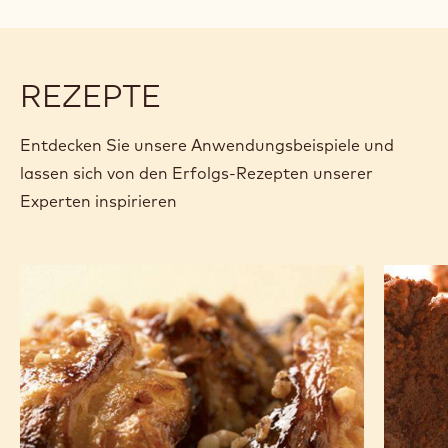
von Haselnüssen und ungehärteten Pflanzenfetten.
Spezifikationen & Verpackung
Zertifizierungen & Nachhaltigkeit
Actions
Jetzt kaufen
Schreibe eine
- Creme dell' A
Speichern
- Creme de
Vergl
- Cre
(opens
a
modal
window)
REZEPTE
Entdecken Sie unsere Anwendungsbeispiele und
lassen sich von den Erfolgs-Rezepten unserer