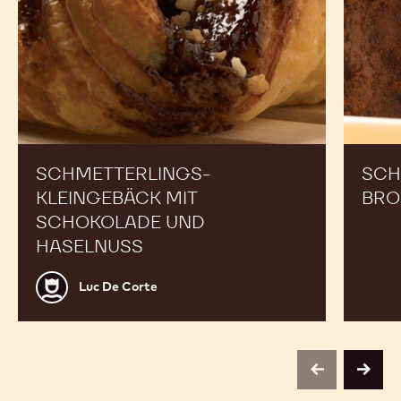
Experten inspirieren
Schmetterlings-
Schokol
Kleingebäck
Haselnu
mit
Browni
Schokolade
und
Haselnuss
SCHMETTERLINGS-
SCH