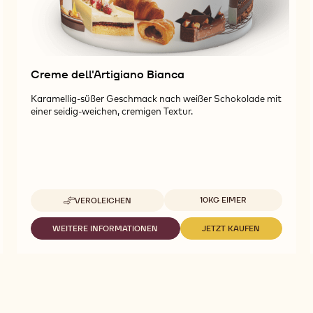
Creme dell'Artigiano Bianca
Karamellig-süßer Geschmack nach weißer Schokolade mit
einer seidig-weichen, cremigen Textur.
Verfügbare Verpackungsgrößen
10KG EIMER
VERGLEICHEN
-
CREME
DELL'ARTIGIANO
WEITERE INFORMATIONEN
JETZT KAUFEN
-
-
BIANCA
CREME
CREME
DELL'ARTIGIANO
DELL'ARTIGIANO
BIANCA
BIANCA