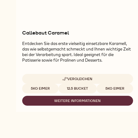
Callebaut Caramel
Entdecken Sie das erste vielseitig einsetzbare Karamell,
das wie selbstgemacht schmeckt und Ihnen wichtige Zeit
bei der Verarbeitung spart. Ideal geeignet für die
Patisserie sowie für Pralinen und Desserts.
VERGLEICHEN
-
CALLEBAUT
Verfügbare Verpackungsgrößen
5KG EIMER
12.5 BUCKET
5KG EIMER
CARAMEL
WEITERE INFORMATIONEN
-
CALLEBAUT
CARAMEL