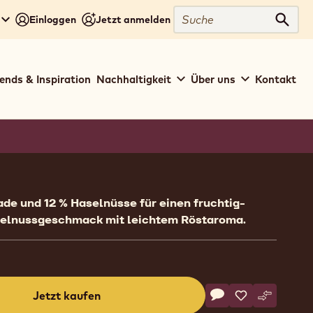
Suche
Einloggen
Jetzt anmelden
Such
ends & Inspiration
Nachhaltigkeit
Über uns
Kontakt
ion
de und 12 % Haselnüsse für einen fruchtig-
selnussgeschmack mit leichtem Röstaroma.
Actions
Jetzt kaufen
Schreibe einen Ko
- Crema Nocciola
Speichern
- Crema Nocci
Vergleich
- Crema N
(opens