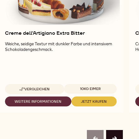
Creme dell'Artigiano Extra Bitter
C
Weiche, seidige Textur mit dunkler Farbe und intensivem
C
Schokoladengeschmack.
H
Verfügbare Verpackungsgrößen
10KG EIMER
VERGLEICHEN
-
CREME
DELL'ARTIGIANO
WEITERE INFORMATIONEN
JETZT KAUFEN
-
-
EXTRA
CREME
CREME
BITTER
DELL'ARTIGIANO
DELL'ARTIGIANO
EXTRA
EXTRA
BITTER
BITTER