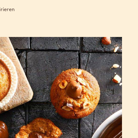
rieren
Haselnuss-
muffin