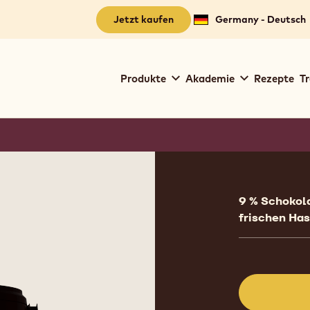
Jetzt kaufen
Germany - Deutsch
Main
Produkte
Akademie
Rezepte
Tr
navigation
Callebaut
Product
informat
9 % Schokola
frischen Ha