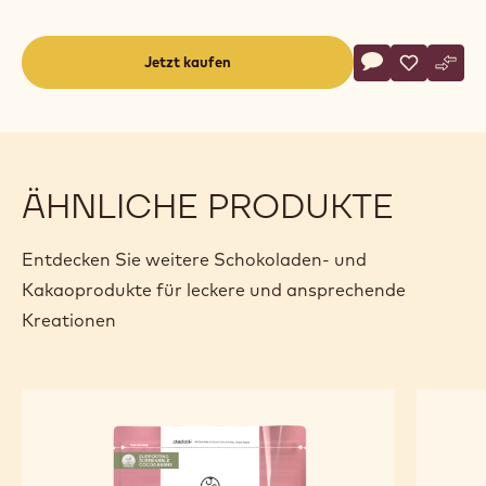
Actions
Jetzt kaufen
Schreibe eine
- 7811
Speichern
- 7811
Vergl
- 781
(opens
a
modal
window)
ÄHNLICHE PRODUKTE
Entdecken Sie weitere Schokoladen- und
Kakaoprodukte für leckere und ansprechende
Kreationen