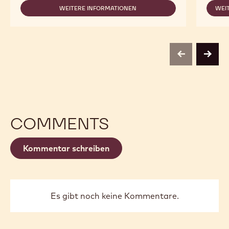
WEITERE INFORMATIONEN
WEI
-
RUBY
RB2
previous
next
COMMENTS
Kommentar schreiben
Es gibt noch keine Kommentare.