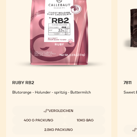
RUBY RB2
7811
Blutorange - Holunder - spritzig - Buttermilch
Sweet &
VERGLEICHEN
-
RUBY
Verfügbare Verpackungsgrößen
400 G PACKUNG
10KG BAG
RB2
2.5KG PACKUNG