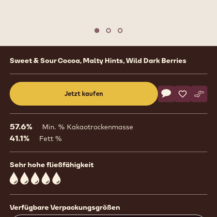
Move to slide 1
Move to slide 2
Move to slide 3
Product
Sweet & Sour Cocoa, Malty Hints, Wild Dark Berries
information
Actions
Jetzt kaufen
Schreibe eine
- 7811
Speichern
- 7811
Vergl
- 781
(opens
a
modal
57.6%
Min. % Kakaotrockenmasse
window)
41.1%
Fett %
Sehr hohe fließfähigkeit
5
Verfügbare Verpackungsgrößen