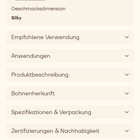
fatty,
Geschmacksdimension
mouthcoating
Silky
Grundgeschmack
sweet
Geschmacksdimension
Empfohlene Verwendung
silky
Anwendungen
Produktbeschreibung
Bohnenherkunft
Spezifikationen & Verpackung
Zertifizierungen & Nachhaltigkeit