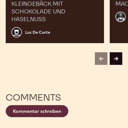
KLEINGEBÄCK MIT
MA
SCHOKOLADE UND
Alex
HASELNUSS
Bour
Luc
Luc De Corte
De
Corte
previous
next
COMMENTS
Kommentar schreiben