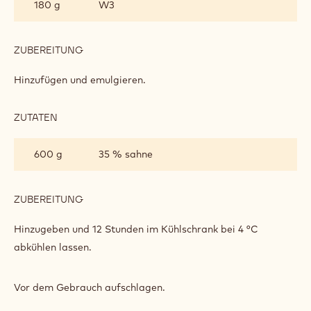
180 g
W3
(SAMTIGE
SAHNE)
ZUBEREITUNG
:
VELVET
CHANTILLY
Hinzufügen und emulgieren.
(SAMTIGE
SAHNE)
ZUTATEN
:
VELVET
CHANTILLY
600 g
35 % sahne
(SAMTIGE
SAHNE)
ZUBEREITUNG
:
VELVET
CHANTILLY
Hinzugeben und 12 Stunden im Kühlschrank bei 4 °C
(SAMTIGE
abkühlen lassen.
SAHNE)
Vor dem Gebrauch aufschlagen.