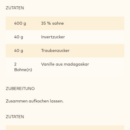
ZUTATEN
:
VELVET
CHANTILLY
400 g
35 % sahne
(SAMTIGE
SAHNE)
40 g
Invertzucker
40 g
Traubenzucker
2
Vanille aus madagaskar
Bohne(n)
ZUBEREITUNG
:
VELVET
CHANTILLY
Zusammen aufkochen lassen.
(SAMTIGE
SAHNE)
ZUTATEN
:
VELVET
CHANTILLY