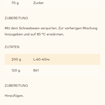
70 g
Zucker
ZUBEREITUNG
:
SCHOKOLADENCREME
Mit dem Schneebesen verquirlen. Zur vorherigen Mischung
hinzugeben und auf 85 °C erwärmen.
ZUTATEN
:
SCHOKOLADENCREME
200 g
L-60-40nv
120 g
841
ZUBEREITUNG
:
SCHOKOLADENCREME
Hinzufügen.