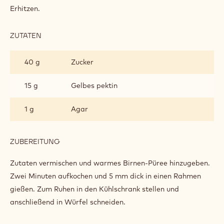
WÜRFEL
Erhitzen.
ZUTATEN
:
BIRNENGELEE-
WÜRFEL
40 g
Zucker
15 g
Gelbes pektin
1 g
Agar
ZUBEREITUNG
:
BIRNENGELEE-
WÜRFEL
Zutaten vermischen und warmes Birnen-Püree hinzugeben.
Zwei Minuten aufkochen und 5 mm dick in einen Rahmen
gießen. Zum Ruhen in den Kühlschrank stellen und
anschließend in Würfel schneiden.