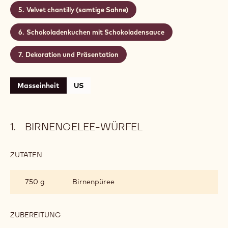
Velvet chantilly (samtige Sahne)
Schokoladenkuchen mit Schokoladensauce
Dekoration und Präsentation
Masseinheit
US
BIRNENGELEE-WÜRFEL
ZUTATEN
:
BIRNENGELEE-
WÜRFEL
750 g
Birnenpüree
ZUBEREITUNG
:
BIRNENGELEE-