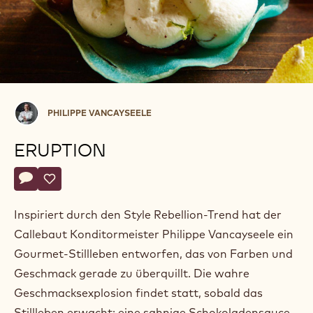
Philippe
PHILIPPE VANCAYSEELE
Vancayseele
ERUPTION
Actions
Schreibe einen Kommentar
- Eruption
Speichern
- Eruption
Inspiriert durch den Style Rebellion-Trend hat der
Callebaut Konditormeister Philippe Vancayseele ein
Gourmet-Stillleben entworfen, das von Farben und
Geschmack gerade zu überquillt. Die wahre
Geschmacksexplosion findet statt, sobald das
Stillleben erwacht: eine sahnige Schokoladensauce