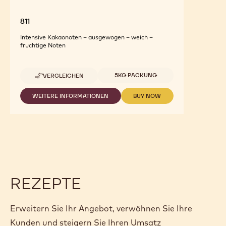
811
Intensive Kakaonoten – ausgewogen – weich –
fruchtige Noten
Verfügbare Größen
5KG PACKUNG
VERGLEICHEN
-
811
WEITERE INFORMATIONEN
BUY NOW
-
-
811
811
REZEPTE
Erweitern Sie Ihr Angebot, verwöhnen Sie Ihre
Kunden und steigern Sie Ihren Umsatz