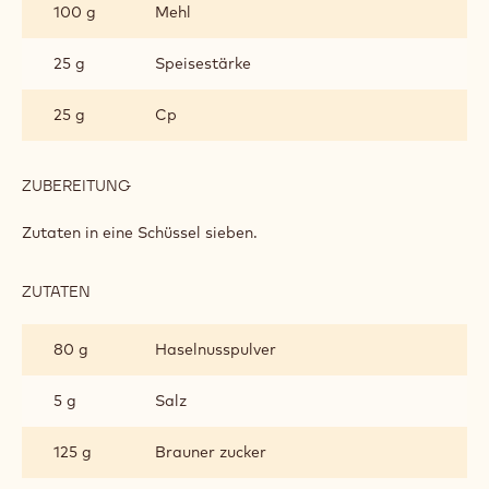
100 g
Mehl
25 g
Speisestärke
25 g
Cp
ZUBEREITUNG
:
SCHOKOSTREUSEL
Zutaten in eine Schüssel sieben.
ZUTATEN
:
SCHOKOSTREUSEL
80 g
Haselnusspulver
5 g
Salz
125 g
Brauner zucker