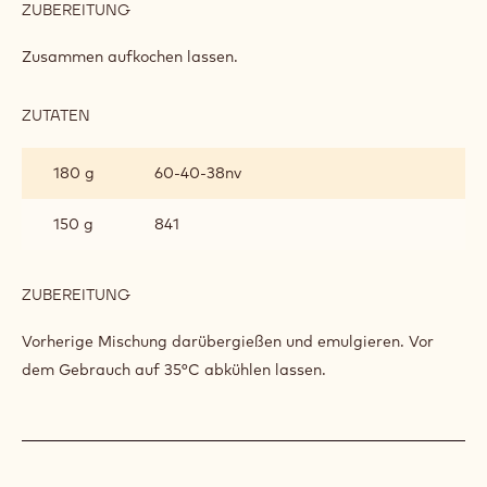
ZUBEREITUNG
:
SCHOKOLADENKUCHEN
MIT
Zusammen aufkochen lassen.
SCHOKOLADENSAUCE
ZUTATEN
:
SCHOKOLADENKUCHEN
MIT
180 g
60-40-38nv
SCHOKOLADENSAUCE
150 g
841
ZUBEREITUNG
:
SCHOKOLADENKUCHEN
MIT
Vorherige Mischung darübergießen und emulgieren. Vor
SCHOKOLADENSAUCE
dem Gebrauch auf 35°C abkühlen lassen.