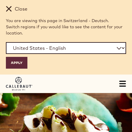
Skip to main content
Close
You are viewing this page in Switzerland - Deutsch.
Switch regions if you would like to see the content for your
location.
Tog
mai
nav