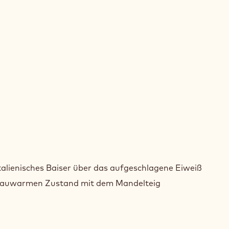
OKOLADEN-
ARONS
OKOLADEN-
ARONS
italienisches Baiser über das aufgeschlagene Eiweiß
 lauwarmen Zustand mit dem Mandelteig