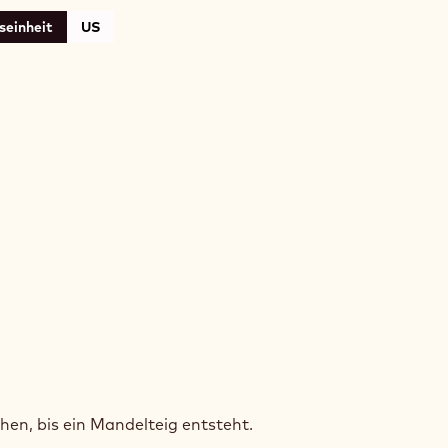
seinheit
US
OKOLADEN-
ARONS
en, bis ein Mandelteig entsteht.