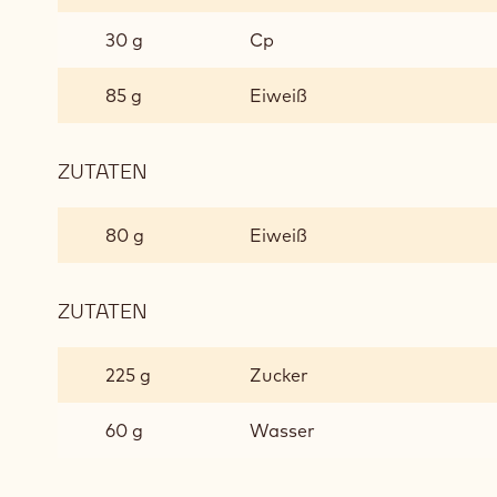
30 g
Cp
85 g
Eiweiß
ZUTATEN
:
SCHOKOLADEN-
MACARONS
80 g
Eiweiß
ZUTATEN
:
SCHOKOLADEN-
MACARONS
225 g
Zucker
60 g
Wasser