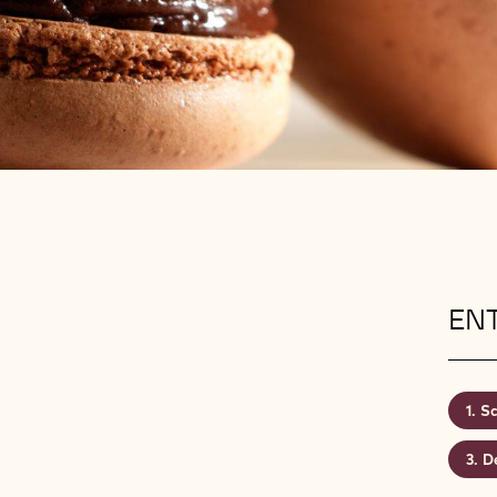
EN
Sc
D