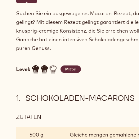
Schreibe einen Kommentar
- dunkle-schokoladen-macarons
Speichern
- dunkle-schokoladen-macarons
Suchen Sie ein ausgewogenes Macaron-Rezept, d
gelingt? Mit diesem Rezept gelingt garantiert die le
knusprig-cremige Konsistenz, die Sie erreichen woll
Ganache hat einen intensiven Schokoladengeschm
puren Genuss.
Level:
Mittel
SCHOKOLADEN-MACARONS
ZUTATEN
:
SCHOKOLADEN-
MACARONS
500 g
Gleiche mengen gemahlene 