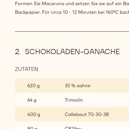
Formen Sie Macarons und setzen Sie sie auf ein Ba
Backpapier. Für circa 10 - 12 Minuten bei 160°C bac
SCHOKOLADEN-GANACHE
ZUTATEN
:
SCHOKOLADEN-
GANACHE
620 g
35 % sahne
64 g
Trimolin
400 g
Callebaut 70-30-38
80 g
C823nv