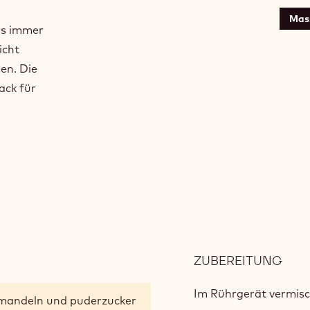
Mas
as immer
icht
en. Die
ack für
ZUBEREITUNG
:
SCH
MAC
Im Rührgerät vermisch
mandeln und puderzucker