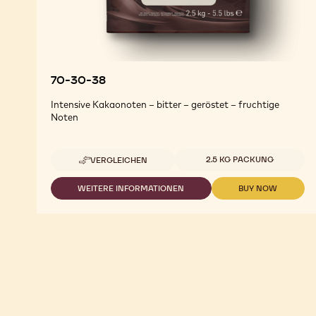
70-30-38
Intensive Kakaonoten – bitter – geröstet – fruchtige
Noten
Verfügbare Größen
2.5 KG PACKUNG
VERGLEICHEN
-
70-
30-
WEITERE INFORMATIONEN
BUY NOW
-
-
38
70-
70-
30-
30-
38
38