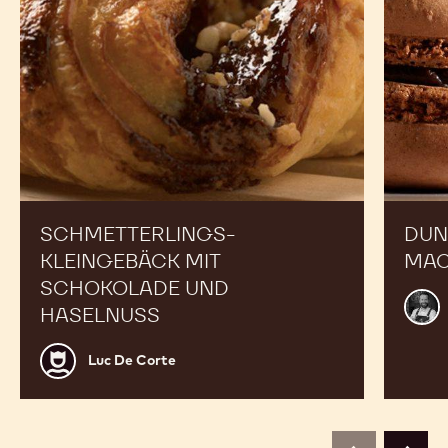
SCHMETTERLINGS-
DUN
KLEINGEBÄCK MIT
MA
SCHOKOLADE UND
Alex
HASELNUSS
Bour
Luc
Luc De Corte
De
Corte