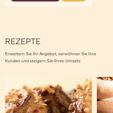
CREMA
CREMA
NOCCIOLA
NOCCIOLA
REZEPTE
Erweitern Sie Ihr Angebot, verwöhnen Sie Ihre
Kunden und steigern Sie Ihren Umsatz
Schmetterlings-
dunkle-
Kleingebäck
schokol
mit
macaro
Schokolade
und
Haselnuss