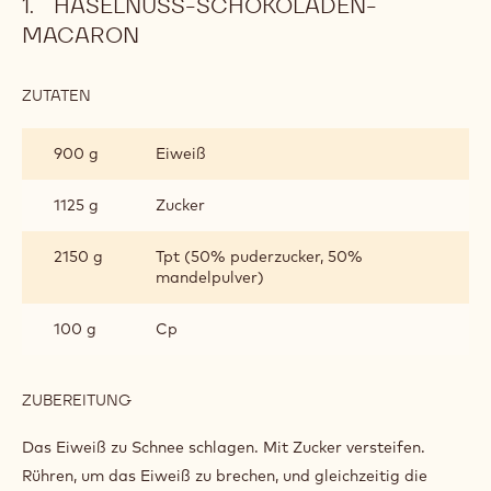
HASELNUSS-SCHOKOLADEN-
MACARON
ZUTATEN
:
HASELNUSS-
SCHOKOLADEN-
900 g
Eiweiß
MACARON
1125 g
Zucker
2150 g
Tpt (50% puderzucker, 50%
mandelpulver)
100 g
Cp
ZUBEREITUNG
:
HASELNUSS-
SCHOKOLADEN-
Das Eiweiß zu Schnee schlagen. Mit Zucker versteifen.
MACARON
Rühren, um das Eiweiß zu brechen, und gleichzeitig die