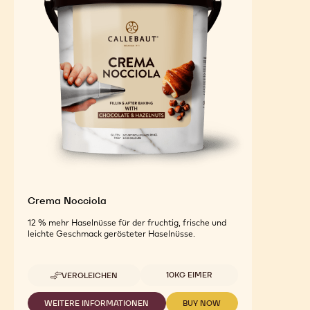
Crema Nocciola
12 % mehr Haselnüsse für der fruchtig, frische und
leichte Geschmack gerösteter Haselnüsse.
Verfügbare Größen
10KG EIMER
VERGLEICHEN
-
CREMA
NOCCIOLA
WEITERE INFORMATIONEN
BUY NOW
-
-