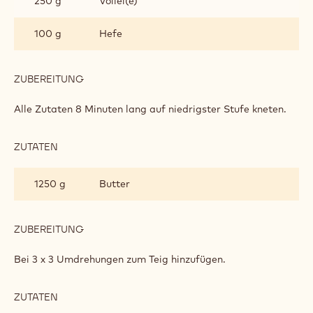
250 g
Vollei(e)
100 g
Hefe
ZUBEREITUNG
:
SCHMETTERLING-
KLEINGEBÄCK
Alle Zutaten 8 Minuten lang auf niedrigster Stufe kneten.
ZUTATEN
:
SCHMETTERLING-
KLEINGEBÄCK
1250 g
Butter
ZUBEREITUNG
:
SCHMETTERLING-
KLEINGEBÄCK
Bei 3 x 3 Umdrehungen zum Teig hinzufügen.
ZUTATEN
:
SCHMETTERLING-