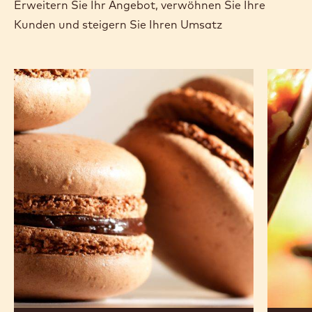
Erweitern Sie Ihr Angebot, verwöhnen Sie Ihre
Kunden und steigern Sie Ihren Umsatz
dunkle-
dunkle-
schokoladen-
schokol
macarons
florenti