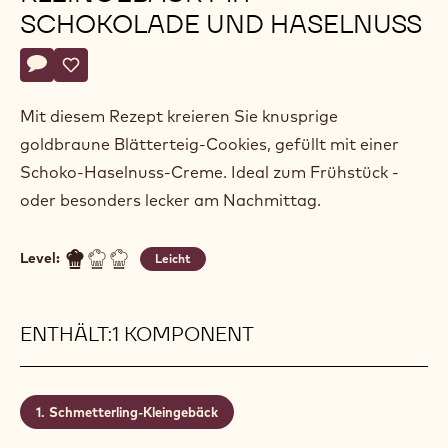
SCHOKOLADE UND HASELNUSS
Actions
Schreibe einen Kommentar
- Schmetterlings-Kleingebäck mit Schokolade und Haselnus
Speichern
- Schmetterlings-Kleingebäck mit Schokolade und Hase
Mit diesem Rezept kreieren Sie knusprige
goldbraune Blätterteig-Cookies, gefüllt mit einer
Schoko-Haselnuss-Creme. Ideal zum Frühstück -
oder besonders lecker am Nachmittag.
Level:
Leicht
ENTHÄLT:1 KOMPONENT
Schmetterling-Kleingebäck