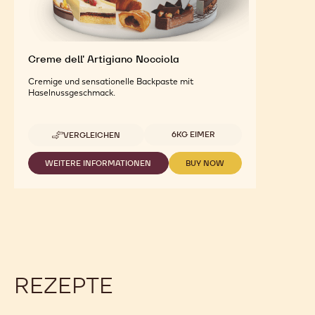
Creme dell' Artigiano Nocciola
Cremige und sensationelle Backpaste mit
Haselnussgeschmack.
Verfügbare Größen
6KG EIMER
VERGLEICHEN
-
CREME
DELL'
WEITERE INFORMATIONEN
BUY NOW
-
-
ARTIGIANO
CREME
CREME
NOCCIOLA
DELL'
DELL'
ARTIGIANO
ARTIGIANO
NOCCIOLA
NOCCIOLA
REZEPTE