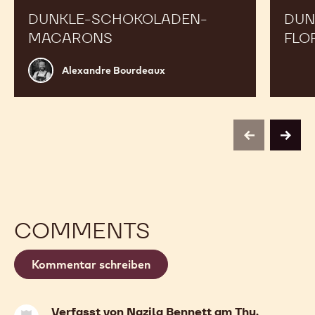
DUNKLE-SCHOKOLADEN-
DUN
MACARONS
FLO
Alexandre
Alexandre Bourdeaux
Bourdeaux
previous
next
COMMENTS
Kommentar schreiben
Verfasst von
Nazila Bennett
am Thu,