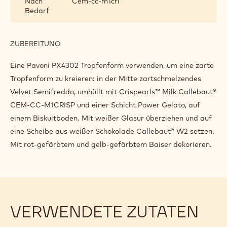
Nach
Cem-cc-m1cri
PRÄSENTATION
Bedarf
ZUBEREITUNG
:
DEKORATION
UND
Eine Pavoni PX4302 Tropfenform verwenden, um eine zarte
PRÄSENTATION
Tropfenform zu kreieren: in der Mitte zartschmelzendes
Velvet Semifreddo, umhüllt mit Crispearls™ Milk Callebaut®
CEM-CC-M1CRISP und einer Schicht Power Gelato, auf
einem Biskuitboden. Mit weißer Glasur überziehen und auf
eine Scheibe aus weißer Schokolade Callebaut® W2 setzen.
Mit rot-gefärbtem und gelb-gefärbtem Baiser dekorieren.
VERWENDETE ZUTATEN