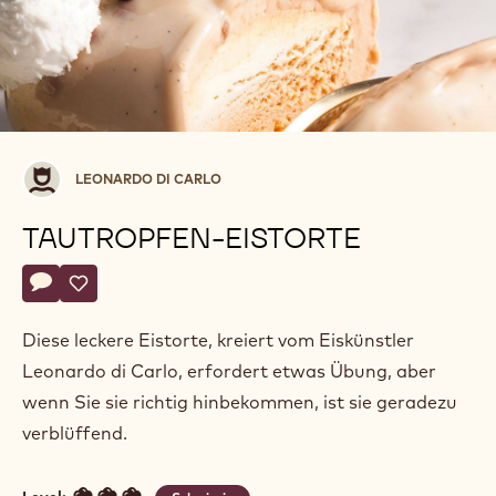
Leonardo
LEONARDO DI CARLO
di
Carlo
TAUTROPFEN-EISTORTE
Actions
Schreibe einen Kommentar
- Tautropfen-Eistorte
Speichern
- Tautropfen-Eistorte
Diese leckere Eistorte, kreiert vom Eiskünstler
Leonardo di Carlo, erfordert etwas Übung, aber
wenn Sie sie richtig hinbekommen, ist sie geradezu
verblüffend.