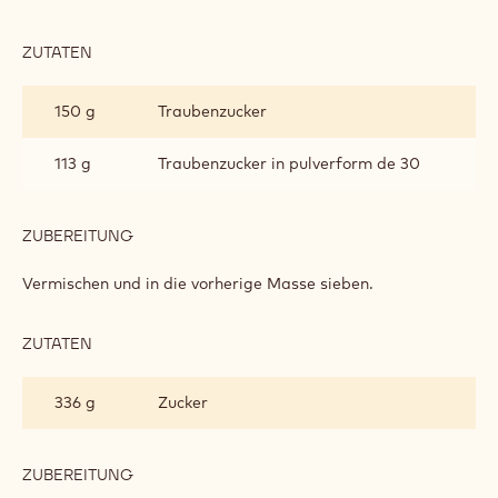
ZUTATEN
:
ITALIENISCHES
BAISER
150 g
Traubenzucker
113 g
Traubenzucker in pulverform de 30
ZUBEREITUNG
:
ITALIENISCHES
BAISER
Vermischen und in die vorherige Masse sieben.
ZUTATEN
:
ITALIENISCHES
BAISER
336 g
Zucker
ZUBEREITUNG
:
ITALIENISCHES