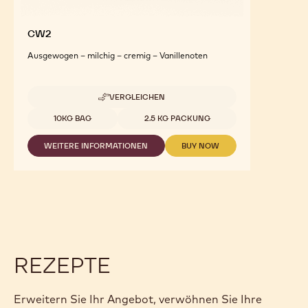
CW2
Ausgewogen – milchig – cremig – Vanillenoten
VERGLEICHEN
-
CW2
Verfügbare Größen
10KG BAG
2.5 KG PACKUNG
WEITERE INFORMATIONEN
BUY NOW
-
-
CW2
CW2
REZEPTE
Erweitern Sie Ihr Angebot, verwöhnen Sie Ihre