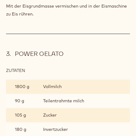
SEMIFREDDO
Mit der Eisgrundmasse vermischen und in der Eismaschine
zu Eis rühren.
POWER GELATO
ZUTATEN
:
POWER
GELATO
1800 g
Vollmilch
90 g
Teilentrahmte milch
105 g
Zucker
180 g
Invertzucker