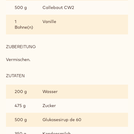
500 g
Callebaut CW2
1
Vanille
Bohne(n)
ZUBEREITUNG
:
WEISSE G
LASUR
Vermischen.
ZUTATEN
:
WEISSE G
LASUR
200 g
Wasser
475 g
Zucker
500 g
Glukosesirup de 60
350 g
Kondensmilch