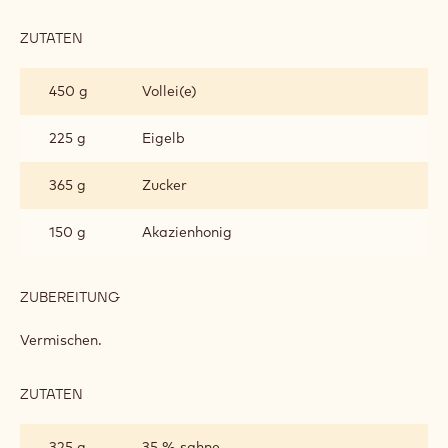
ZUTATEN
:
BISKUIT
450 g
Vollei(e)
225 g
Eigelb
365 g
Zucker
150 g
Akazienhonig
ZUBEREITUNG
:
BISKUIT
Vermischen.
ZUTATEN
:
BISKUIT
325 g
35 % sahne