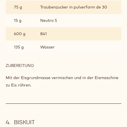
75 g
Traubenzucker in pulverform de 30
15 g
Neutro 5
600 g
841
135 g
Wasser
ZUBEREITUNG
:
POWER
GELATO
Mit der Eisgrundmasse vermischen und in der Eismaschine
zu Eis rühren.
BISKUIT