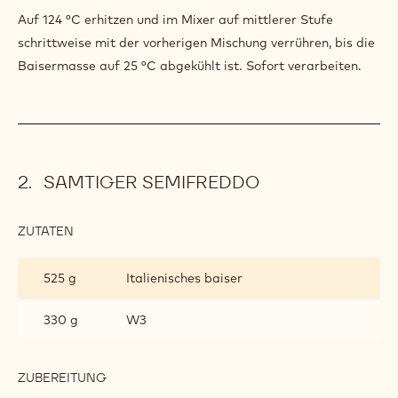
BAISER
Auf 124 °C erhitzen und im Mixer auf mittlerer Stufe
schrittweise mit der vorherigen Mischung verrühren, bis die
Baisermasse auf 25 °C abgekühlt ist. Sofort verarbeiten.
SAMTIGER SEMIFREDDO
ZUTATEN
:
SAMTIGER
SEMIFREDDO
525 g
Italienisches baiser
330 g
W3
ZUBEREITUNG
:
SAMTIGER