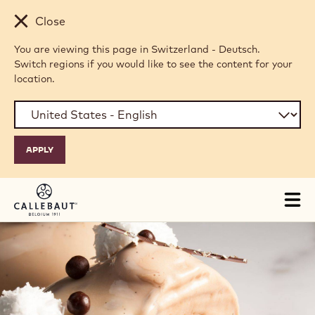
Skip to main content
Close
You are viewing this page in Switzerland - Deutsch.
Switch regions if you would like to see the content for your
location.
Tog
mai
nav