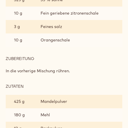
10 g
Fein geriebene zitronenschale
3 g
Feines salz
10 g
Orangenschale
ZUBEREITUNG
:
BISKUIT
In die vorherige Mischung rühren.
ZUTATEN
:
BISKUIT
425 g
Mandelpulver
180 g
Mehl