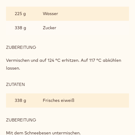
ITALIENISCHES
BAISER
225 g
Wasser
338 g
Zucker
ZUBEREITUNG
:
ITALIENISCHES
BAISER
Vermischen und auf 124 °C erhitzen. Auf 117 °C abkühlen
lassen.
ZUTATEN
:
ITALIENISCHES
BAISER
338 g
Frisches eiweiß
ZUBEREITUNG
:
ITALIENISCHES
BAISER
Mit dem Schneebesen untermischen.