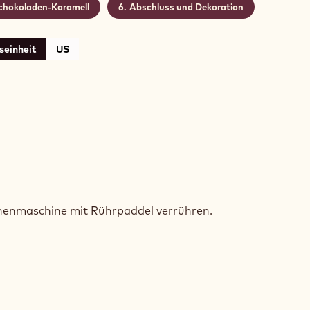
chokoladen-Karamell
Abschluss und Dekoration
seinheit
US
SPRIGER
AOKEKS
üchenmaschine mit Rührpaddel verrühren.