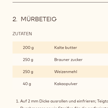
MÜRBETEIG
ZUTATEN
:
MÜRBETEIG
200 g
Kalte butter
250 g
Brauner zucker
250 g
Weizenmehl
40 g
Kakaopulver
Auf 2 mm Dicke ausrollen und einfrieren; Teigt