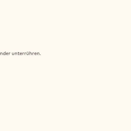
SPRIGER
AOKEKS
ander unterrühren.