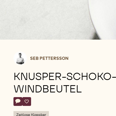
Seb
SEB PETTERSSON
Pettersson
KNUSPER-SCHOKO
WINDBEUTEL
Actions
Schreibe einen Kommentar
- Knusper-Schoko-Windbeutel
Speichern
- Knusper-Schoko-Windbeutel
Zeitlose Klassiker