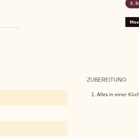
S
Mas
ZUBEREITUNG
:
KNU
KAK
Alles in einer K