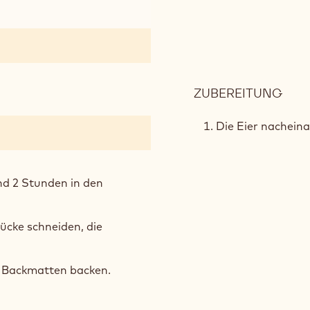
ZUBEREITUNG
:
KNU
KAK
Die Eier nachein
nd 2 Stunden in den
ücke schneiden, die
n Backmatten backen.