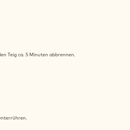
OKOLADEN-
NDTEIG
en Teig ca. 5 Minuten abbrennen.
OKOLADEN-
NDTEIG
nterrühren.