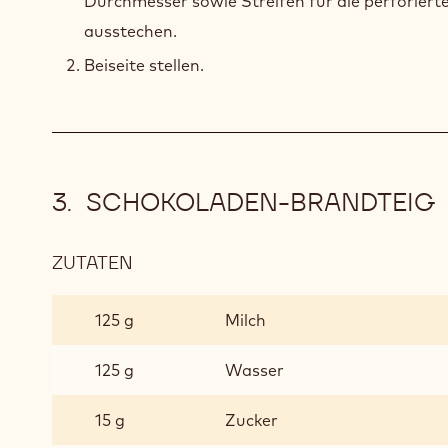
Durchmesser sowie Streifen für die perforiert
ausstechen.
Beiseite stellen.
SCHOKOLADEN-BRANDTEIG
ZUTATEN
:
SCHOKOLADEN-
BRANDTEIG
125 g
Milch
125 g
Wasser
15 g
Zucker