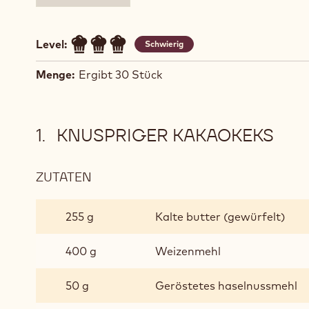
Level:
Schwierig
Menge:
Ergibt 30 Stück
KNUSPRIGER KAKAOKEKS
ZUTATEN
:
KNUSPRIGER
KAKAOKEKS
255 g
Kalte butter (gewürfelt)
400 g
Weizenmehl
50 g
Geröstetes haselnussmehl