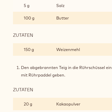
5 g
Salz
100 g
Butter
ZUTATEN
:
SCHOKOLADEN-
BRANDTEIG
150 g
Weizenmehl
Den abgebrannten Teig in die Rührschüssel e
mit Rührpaddel geben.
ZUTATEN
:
SCHOKOLADEN-
BRANDTEIG
20 g
Kakaopulver