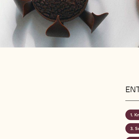
-
EN
Kn
S