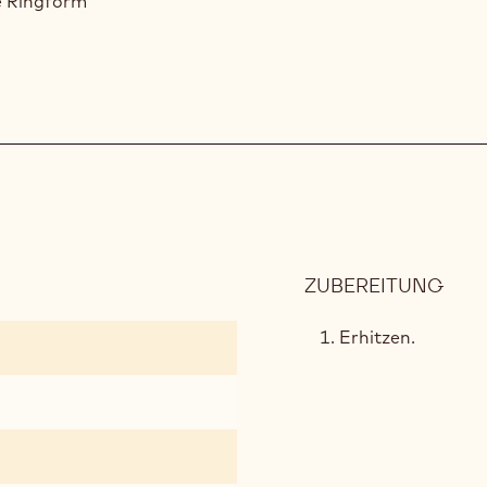
e Ringform
ZUBEREITUNG
:
SCH
BRA
Erhitzen.