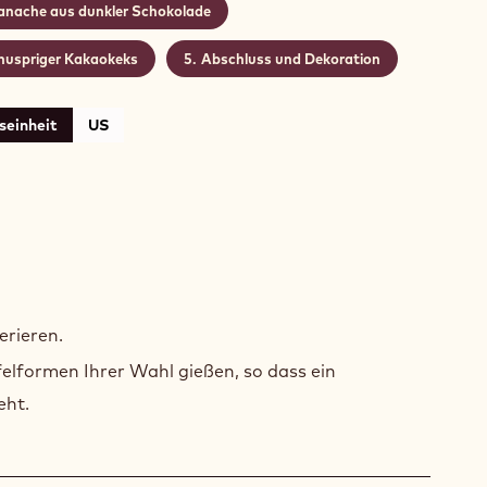
anache aus dunkler Schokolade
nuspriger Kakaokeks
Abschluss und Dekoration
seinheit
US
KLE
OKOLADENTAFEL
rieren.
GOSSEN)
elformen Ihrer Wahl gießen, so dass ein
eht.