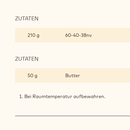
ZUTATEN
:
GANACHE
AUS
210 g
60-40-38nv
DUNKLER
SCHOKOLADE
ZUTATEN
:
GANACHE
AUS
50 g
Butter
DUNKLER
SCHOKOLADE
Bei Raumtemperatur aufbewahren.