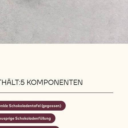
THÄLT:5 KOMPONENTEN
nkle Schokoladentafel (gegossen)
nusprige Schokoladenfüllung