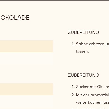
HOKOLADE
ZUBEREITUNG
:
GAN
AUS
Sahne erhitzen un
DUN
lassen.
SCH
ZUBEREITUNG
:
GAN
AUS
Zucker mit Gluko
DUN
Mit der aromatis
SCH
weiterkochen las