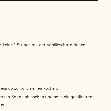
ACHE
d eine 1 Stunde mit der Vanilleschote ziehen
KLER
OKOLADE
ACHE
sesirup zu Karamell einkochen.
KLER
ierten Sahne ablöschen und noch einige Minuten
OKOLADE
sen.