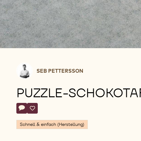
Seb
SEB PETTERSSON
Pettersson
PUZZLE-SCHOKOTA
Actions
Schreibe einen Kommentar
- Puzzle-Schokotafel
Speichern
- Puzzle-Schokotafel
Schnell & einfach (Herstellung)