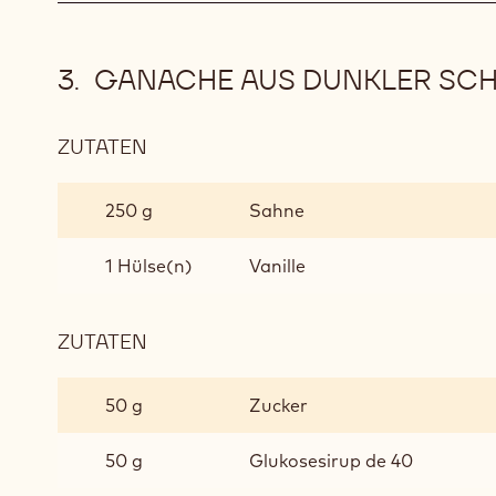
GANACHE AUS DUNKLER SC
ZUTATEN
:
GANACHE
AUS
250 g
Sahne
DUNKLER
SCHOKOLADE
1 Hülse(n)
Vanille
ZUTATEN
:
GANACHE
AUS
50 g
Zucker
DUNKLER
SCHOKOLADE
50 g
Glukosesirup de 40