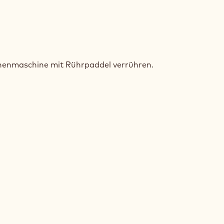
SPRIGER
AOKEKS
üchenmaschine mit Rührpaddel verrühren.