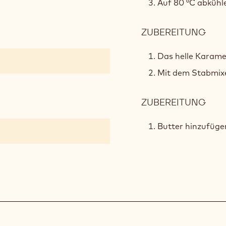
Auf 80 °C abkühle
ZUBEREITUNG
:
GAN
AUS
Das helle Karamel
DUN
Mit dem Stabmixe
SCH
ZUBEREITUNG
:
GAN
AUS
Butter hinzufüge
DUN
SCH