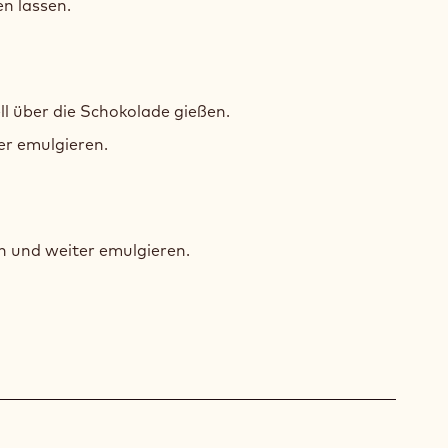
n lassen.
ACHE
l über die Schokolade gießen.
KLER
r emulgieren.
OKOLADE
ACHE
n und weiter emulgieren.
KLER
OKOLADE