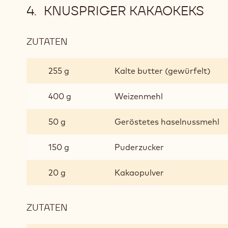
KNUSPRIGER KAKAOKEKS
ZUTATEN
:
KNUSPRIGER
KAKAOKEKS
255 g
Kalte butter (gewürfelt)
400 g
Weizenmehl
50 g
Geröstetes haselnussmehl
150 g
Puderzucker
20 g
Kakaopulver
ZUTATEN
:
KNUSPRIGER