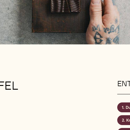
FEL
EN
Du
K