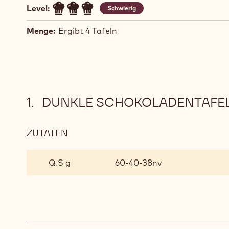
Level:
Schwierig
Menge:
Ergibt 4 Tafeln
DUNKLE SCHOKOLADENTAFEL
ZUTATEN
:
DUNKLE
SCHOKOLADENTAFEL
Q.S g
60-40-38nv
(GEGOSSEN)