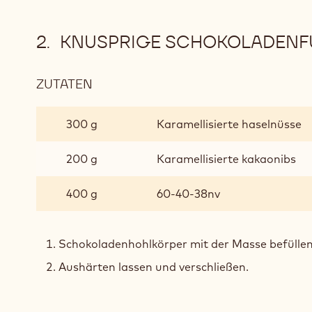
KNUSPRIGE SCHOKOLADENF
ZUTATEN
:
KNUSPRIGE
SCHOKOLADENFÜLLUNG
300 g
Karamellisierte haselnüsse
200 g
Karamellisierte kakaonibs
400 g
60-40-38nv
Schokoladenhohlkörper mit der Masse befüllen
Aushärten lassen und verschließen.