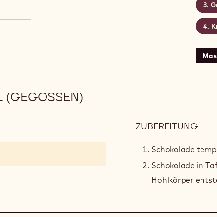
G
K
Mas
 (GEGOSSEN)
ZUBEREITUNG
:
DUN
SCH
Schokolade tempe
(GE
Schokolade in Taf
Hohlkörper entst