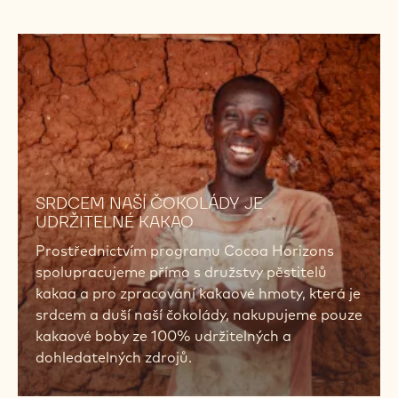
• Snadné dávkování, tavení a konzistentní
temperování.
• Dokonalý lesk, křupnutí na skus i smršťování.
• Čokoládová chuť, která nabízí širokou škálu
kombinací.
• Různé tekutosti vhodné i pro to nejspecifičtější
použití: od polévání tenkou vrstvou až po dražování.