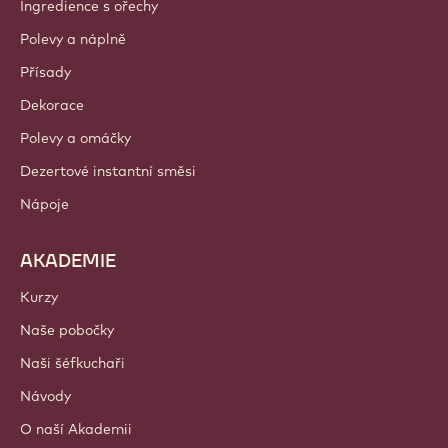
Barry Callebaut Group
Kontaktujte nás
Newsletter
Kde nakoupit?
PRODUKTY
Čokoláda
Kakaové ingredience
Ingredience s ořechy
Polevy a náplně
Přísady
Dekorace
Polevy a omáčky
Dezertové instantní směsi