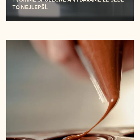
NÁŠ MANIFEST"
Společně udržujeme nadšení.
Věnujeme se jedné z nejkrásnějších profesí na
světě, díky níž si užíváme života, rozvíjíme se a
rosteme. Nejen proto, že vyrábíme stále lepší
čokoládu, na které stavíte svá osobní vítězství a
obchodní úspěchy. Ale také proto, že se
snažíme vytvářet lepší budoucnost pro všechny,
od pěstitelů po mistry pekaře a cukráře,
od šéfkuchařů až po jejich zákazníky.
TVOŘÍME SPOLEČNĚ A VYDÁVÁME ZE SEBE
TO NEJLEPŠÍ.