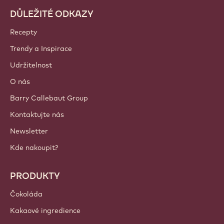
Připojte se k naší komunitě ještě dnes!
ÚČTY A NASTAVENÍ
Přihlášení
Sign up now
Czechia - Čeština
DŮLEŽITÉ ODKAZY
Footer
Callebaut
Recepty
Trendy a Inspirace
Udržitelnost
O nás