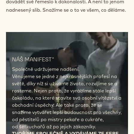
jakékoli, jsme tu, abychom je zvládli společně s vámi.
S čokoládovými ingrediencemi, které vám pomohou
získat srdce vašich zákazníků. A pomohou vám
dosáhnout toho, co jste si předsevzali. Ať už je to
cokoli.
To je naším cílem již 100 let: vytvářet tu nejjemnější
belgickou čokoládu, Finest Belgian Chocolate, kterou
si šéfkuchaři tolik oblíbili. Abyste mohli každý den
dovádět své řemeslo k dokonalosti. A není to jenom
nadnesený slib. Snažíme se o to ve všem, co děláme.