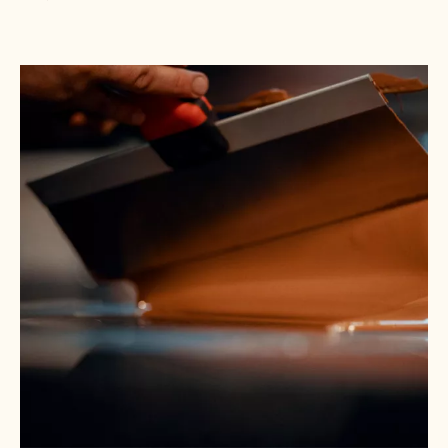
ČOKOLÁDY MEZI
ŠÉFKUCHAŘI
Degustační ochutnávky a průzkumy v různých
zemích ukázaly, že Callebaut je mezi šéfkuchaři
nejoblíbenější značkou belgické čokolády.
Ochutnávky ukázaly, že si chuť našich čokolád oblíbili
šéfkuchaři po celém světě a upřednostňuje ji 7 z 10
belgických spotřebitelů.*