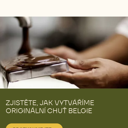
SRDCEM NAŠÍ ČOKOLÁDY JE
UDRŽITELNÉ KAKAO
Prostřednictvím programu Cocoa Horizons
spolupracujeme přímo s družstvy pěstitelů
kakaa a pro zpracování kakaové hmoty, která je
srdcem a duší naší čokolády, nakupujeme pouze
kakaové boby ze 100% udržitelných a
dohledatelných zdrojů.