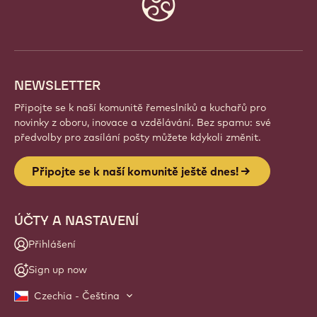
Staňte se součástí globální komunity nadšených
šéfkuchařů a řemeslníků. Sdílejte inspiraci, objevujte
nové kreace a rozvíjejte své řemeslo s Callebaut.
Přihlásit se
Website
info
NEWSLETTER
Připojte se k naší komunitě řemeslníků a kuchařů pro
novinky z oboru, inovace a vzdělávání. Bez spamu: své
předvolby pro zasílání pošty můžete kdykoli změnit.