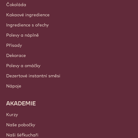
Udržitelnost
O nás
Barry Callebaut Group
Kontaktujte nás
Newsletter
Kde nakoupit?
PRODUKTY
Čokoláda
Kakaové ingredience
Ingredience s ořechy
Polevy a náplně
Přísady
Dekorace