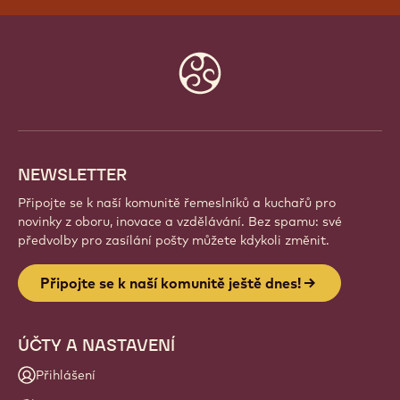
PŘIPOJTE SE K NAŠÍ KOMUNITĚ
JEŠTĚ DNES!
Staňte se součástí globální komunity nadšených
šéfkuchařů a řemeslníků. Sdílejte inspiraci, objevujte
nové kreace a rozvíjejte své řemeslo s Callebaut.
Přihlásit se
Website
info
NEWSLETTER